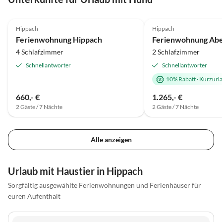
5.0
(14)
4.8
(1)
Hippach
Hippach
Ferienwohnung Hippach
Ferienwohnung Ab
4 Schlafzimmer
2 Schlafzimmer
Schnellantworter
Schnellantworter
10% Rabatt
·
Kurzurl
660,- €
1.265,- €
2 Gäste / 7 Nächte
2 Gäste / 7 Nächte
Alle anzeigen
Urlaub mit Haustier in Hippach
Sorgfältig ausgewählte Ferienwohnungen und Ferienhäuser für
euren Aufenthalt