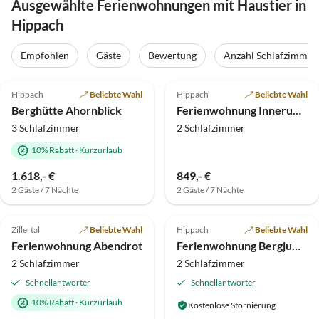
Ausgewählte Ferienwohnungen mit Haustier in
Hippach
Empfohlen
Gäste
Bewertung
Anzahl Schlafzimmer
5.0
(53)
Top-Inserat
5.0
(22)
Hippach
Beliebte Wahl
Hippach
Beliebte Wahl
Bergblick
Berghütte Ahornblick
Ferienwohnung Innerummerland
3 Schlafzimmer
2 Schlafzimmer
10% Rabatt
·
Kurzurlaub
1.618,- €
849,- €
2 Gäste / 7 Nächte
2 Gäste / 7 Nächte
4.8
(1)
Zillertal
Beliebte Wahl
Hippach
Beliebte Wahl
Ferienwohnung Abendrot
Ferienwohnung Bergjuwel
2 Schlafzimmer
2 Schlafzimmer
Schnellantworter
Schnellantworter
10% Rabatt
·
Kurzurlaub
Kostenlose Stornierung