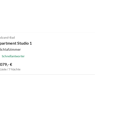
Hundefreundlich, Milow konnte einige Freunde kennen
lernen. Rückfragen an die Besitzerin wurden kurzfristig
beantwortet. Wir liebäugeln in diesem Jahr die Gegend
wieder zu besuchen. Vielen lieben Dank Familie Jansch!
3.8
(2)
dzand-Bad
partment Studio 1
 Schlafzimmer
Schnellantworter
.079,- €
Gäste / 7 Nächte