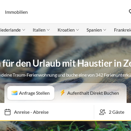
Immobilien
iederlande
Italien
Kroatien
Spanien
Frankrei
für den Urlaub mit Haustier in 
 deine Traum-Ferienwohnung und buche eine von 342 Ferienunterk
Anfrage Stellen
Aufenthalt Direkt Buchen
Anreise
-
Abreise