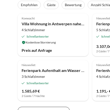
Empfohlen
Gäste
Bewertung
Anzahl Schl
4.0
(47)
4.2
Koewacht
Nieuwvliet
Villa Wohnung in Antwerpen nahe Verbeke Museum
4 Schlafzimmer
5 Schlaf
Schnellantworter
Schnel
Kostenlose Stornierung
3.107,0
Preis auf Anfrage
2 Gäste / 
4.0
(2)
Nieuwvliet
Nieuwvliet
Ferienpark Aufenthalt am Wasser in Strandnähe
Ferienh
3 Schlafzimmer
4 Schlaf
Schnellantworter
1.585,69 €
1.191,- 
2 Gäste / 7 Nächte
2 Gäste / 