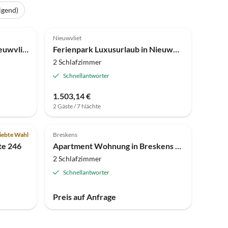
igend)
4.0
(2)
Nieuwvliet
Ferienpark Ferienhaus in Nieuwvliet-Bad am Strand
Ferienpark Luxusurlaub in Nieuwvliet
2 Schlafzimmer
Schnellantworter
1.503,14 €
2 Gäste / 7 Nächte
Top-Inserat
iebte Wahl
Breskens
te 246
Apartment Wohnung in Breskens nahe Stränden
2 Schlafzimmer
Schnellantworter
Preis auf Anfrage