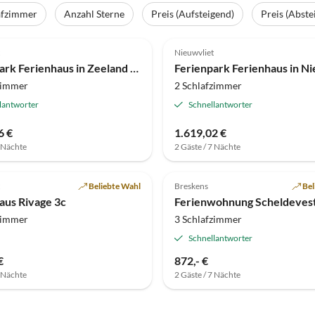
afzimmer
Anzahl Sterne
Preis (Aufsteigend)
Preis (Abste
(6)
3.7
(3)
Nieuwvliet
Ferienpark Ferienhaus in Zeeland nahe Nordseestrand
zimmer
2 Schlafzimmer
lantworter
Schnellantworter
6 €
1.619,02 €
7 Nächte
2 Gäste / 7 Nächte
Top-Inserat
Beliebte Wahl
Breskens
Bel
aus Rivage 3c
Ferienwohnung Scheldeves
zimmer
3 Schlafzimmer
Schnellantworter
€
872,- €
7 Nächte
2 Gäste / 7 Nächte