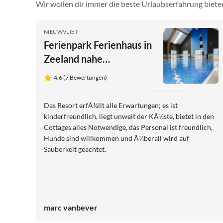
Wir wollen dir immer die beste Urlaubserfahrung bieten
NIEUWVLIET
Ferienpark Ferienhaus in
Zeeland nahe
Nordseestrand
4.6 (7 Bewertungen)
Das Resort erfÃ¼llt alle Erwartungen; es ist
kinderfreundlich, liegt unweit der KÃ¼ste, bietet in den
Cottages alles Notwendige, das Personal ist freundlich,
Hunde sind willkommen und Ã¼berall wird auf
Sauberkeit geachtet.
marc vanbever