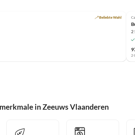
Beliebte Wahl
Ca
B
2
9
2 
smerkmale in Zeeuws Vlaanderen