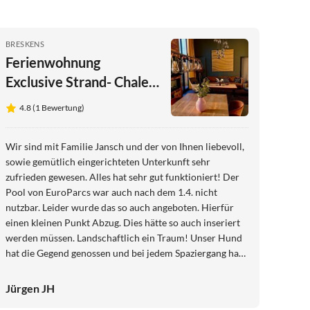
BRESKENS
Ferienwohnung
Exclusive Strand- Chalet
an der Nordsee mit Zaun
4.8 (1 Bewertung)
Wir sind mit Familie Jansch und der von Ihnen liebevoll,
sowie gemütlich eingerichteten Unterkunft sehr
zufrieden gewesen. Alles hat sehr gut funktioniert! Der
Pool von EuroParcs war auch nach dem 1.4. nicht
nutzbar. Leider wurde das so auch angeboten. Hierfür
einen kleinen Punkt Abzug. Dies hätte so auch inseriert
werden müssen. Landschaftlich ein Traum! Unser Hund
hat die Gegend genossen und bei jedem Spaziergang hat
er uns immer zum Damm gezogen, hier wollte er
Unbedingt drüber, um den weitläufigen Strand ausgiebig
Jürgen JH
zu nutzen und zu erkunden. Der Park ist sehr sauber und