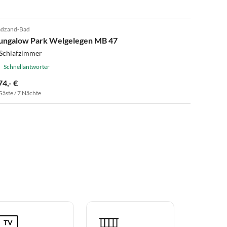
5.0
(1)
dzand-Bad
ungalow Park Welgelegen MB 47
 Schlafzimmer
Schnellantworter
74,- €
Gäste / 7 Nächte