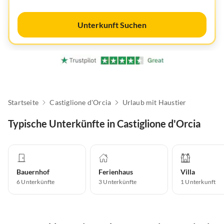
Unterkunft Suchen
Startseite
Castiglione d'Orcia
Urlaub mit Haustier
Typische Unterkünfte in Castiglione d'Orcia
Bauernhof
Ferienhaus
Villa
6
Unterkünfte
3
Unterkünfte
1
Unterkunft