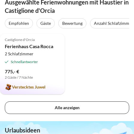
Ausgewählte Ferienwohnungen mit Haustier in
Castiglione d'Orcia
Empfohlen
Gäste
Bewertung
Anzahl Schlafzimmer
5.0
(1)
Top-Inserat
Castiglione d'Orcia
Ferienhaus Casa Rocca
2 Schlafzimmer
Schnellantworter
775,- €
2 Gäste / 7 Nächte
Verstecktes Juwel
Alle anzeigen
Urlaubsideen