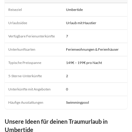
Reiseziel
Umbertide
Urlaubsidee
Urlaub mit Haustier
Verfügbare Ferienunterkünfte
7
Unterkunftsarten
Ferienwohnungen & Ferienhäuser
Typische Preisspanne
149€ – 199€ pro Nacht
5-Sterne-Unterkünfte
2
Unterkünfte mit Angeboten
0
Häufige Ausstattungen
Swimmingpool
Unsere Ideen für deinen Traumurlaub in
Umbertide