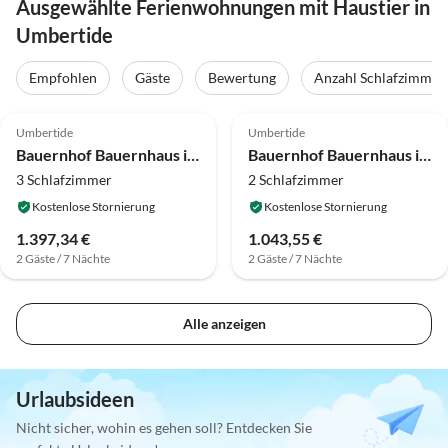
Ausgewählte Ferienwohnungen mit Haustier in
Umbertide
Empfohlen
Gäste
Bewertung
Anzahl Schlafzimmer
4.2
(5)
4.0
(3)
Umbertide
Umbertide
Bauernhof Bauernhaus in Umbrien mit Gartenblick
Bauernhof Bauernhaus in Umbertide am Trasimeno-See
3 Schlafzimmer
2 Schlafzimmer
Kostenlose Stornierung
Kostenlose Stornierung
1.397,34 €
1.043,55 €
2 Gäste / 7 Nächte
2 Gäste / 7 Nächte
Alle anzeigen
Urlaubsideen
Nicht sicher, wohin es gehen soll? Entdecken Sie