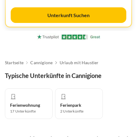
Unterkunft Suchen
Startseite
Cannigione
Urlaub mit Haustier
Typische Unterkünfte in Cannigione
Ferienwohnung
Ferienpark
17
Unterkünfte
2
Unterkünfte