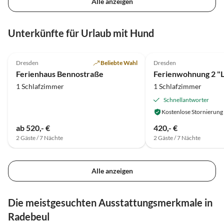
Alle anzeigen
Unterkünfte für Urlaub mit Hund
5.0
(16)
5.0
(3)
Dresden
Beliebte Wahl
Dresden
Ferienhaus Bennostraße
Ferienwohnung 2 "
1 Schlafzimmer
1 Schlafzimmer
Schnellantworter
Kostenlose Stornierung
ab 520,- €
420,- €
2 Gäste / 7 Nächte
2 Gäste / 7 Nächte
Alle anzeigen
Die meistgesuchten Ausstattungsmerkmale in
Radebeul