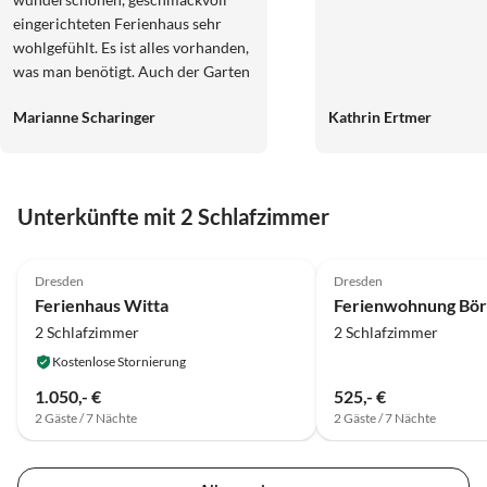
eingerichteten Ferienhaus sehr
wohlgefühlt. Es ist alles vorhanden,
was man benötigt. Auch der Garten
lädt mit mehreren
Marianne Scharinger
Kathrin Ertmer
Sitzgelegenheiten zum Verweilen
ein.
Unterkünfte mit 2 Schlafzimmer
4.6
(2)
5.0
(2)
Dresden
Dresden
Ferienhaus Witta
Ferienwohnung Bör
2 Schlafzimmer
2 Schlafzimmer
Kostenlose Stornierung
1.050,- €
525,- €
2 Gäste / 7 Nächte
2 Gäste / 7 Nächte