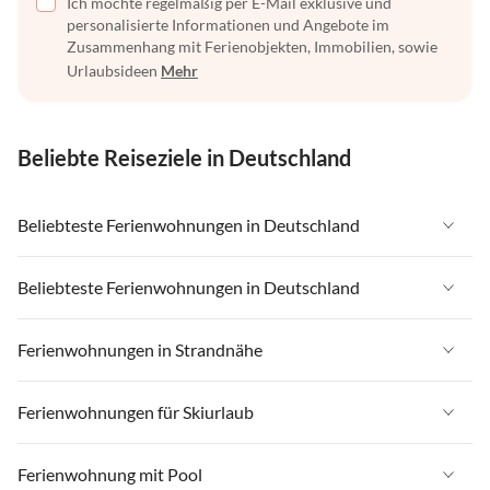
Ich möchte regelmäßig per E-Mail exklusive und
personalisierte Informationen und Angebote im
Zusammenhang mit Ferienobjekten, Immobilien, sowie
Urlaubsideen
Mehr
Beliebte Reiseziele in Deutschland
Beliebteste Ferienwohnungen in Deutschland
Ferienwohnungen in Deutschland
Beliebteste Ferienwohnungen in Deutschland
Ferienwohnungen in Ostsee
Ferienwohnungen in Deutschland
Ferienwohnungen in Strandnähe
Ferienwohnungen in Nordsee
Ferienwohnungen in Ostsee
Ferienwohnungen in Schleswig-Holstein
Ferienwohnungen in Strandnähe in Deutschland
Ferienwohnungen für Skiurlaub
Ferienwohnungen in Nordsee
Ferienwohnungen in Mecklenburg-Vorpommern
Ferienwohnungen in Strandnähe in Ostsee
Ferienwohnungen in Schleswig-Holstein
Ferienwohnungen für Skiurlaub in Deutschland
Ferienwohnung mit Pool
Ferienwohnungen in Niedersachsen
Ferienwohnungen in Strandnähe in Nordsee