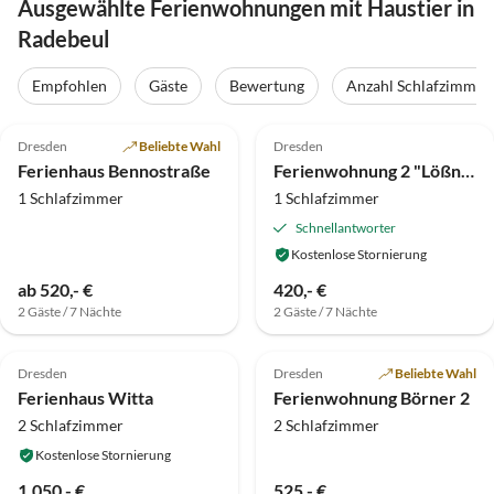
Ausgewählte Ferienwohnungen mit Haustier in
Radebeul
Empfohlen
Gäste
Bewertung
Anzahl Schlafzimmer
5.0
(16)
5.0
(3)
Dresden
Beliebte Wahl
Dresden
Ferienhaus Bennostraße
Ferienwohnung 2 "Lößnitzgrund"
1 Schlafzimmer
1 Schlafzimmer
Schnellantworter
Kostenlose Stornierung
ab 520,- €
420,- €
2 Gäste / 7 Nächte
2 Gäste / 7 Nächte
4.6
(2)
5.0
(2)
Dresden
Dresden
Beliebte Wahl
Ferienhaus Witta
Ferienwohnung Börner 2
2 Schlafzimmer
2 Schlafzimmer
Kostenlose Stornierung
1.050,- €
525,- €