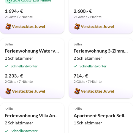
20% Rabatt
·
Last Minute
1.694,- €
2.600,- €
2 Gäste / 7 Nächte
2 Gäste / 7 Nächte
Verstecktes Juwel
Verstecktes Juwel
5.0
(9)
Top-Inserat
4.9
(6)
Top-Inserat
Sellin
Sellin
Ferienwohnung Waterview Cloud in der Villa Philine
Ferienwohnung 3-Zimmer Nr. 22 Parkresidenz Concordia
2 Schlafzimmer
2 Schlafzimmer
Schnellantworter
Schnellantworter
2.233,- €
714,- €
2 Gäste / 7 Nächte
2 Gäste / 7 Nächte
Verstecktes Juwel
Verstecktes Juwel
4.8
(3)
Top-Inserat
Sellin
Sellin
Ferienwohnung Villa Annika 04
Apartment Seepark Sellin: Komfortable Ferienwohnung nahe Strand
2 Schlafzimmer
1 Schlafzimmer
Schnellantworter