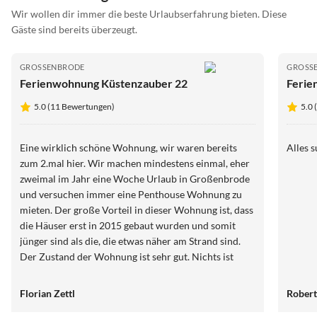
Wir wollen dir immer die beste Urlaubserfahrung bieten. Diese
Gäste sind bereits überzeugt.
GROSSENBRODE
GROSS
Ferienwohnung Küstenzauber 22
Ferie
5.0 (11 Bewertungen)
5.0 
Eine wirklich schöne Wohnung, wir waren bereits
Alles s
zum 2.mal hier. Wir machen mindestens einmal, eher
zweimal im Jahr eine Woche Urlaub in Großenbrode
und versuchen immer eine Penthouse Wohnung zu
mieten. Der große Vorteil in dieser Wohnung ist, dass
die Häuser erst in 2015 gebaut wurden und somit
jünger sind als die, die etwas näher am Strand sind.
Der Zustand der Wohnung ist sehr gut. Nichts ist
verwohnt und alles ist vorhanden und funktioniert.
Sehr gut ist, dass ein Strandkorb am ca. 100m
Florian Zettl
Robert
entfernten Strand mit dazu gehört. Der Blick auf die