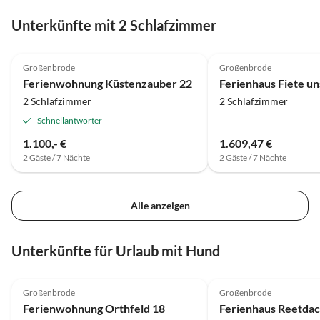
See, vom Wohn- Esszimmer ist traumhaft und der
große Balkon lädt zum Verweilen ein. Wir werden
Unterkünfte mit 2 Schlafzimmer
definitiv wieder versuchen diese Wohnung zu mieten.
5.0
(11)
4.8
(3)
Es lohnt sich. Der Kontakt mit den Vermietern ist
übrigens auch sehr angenehm, was nicht immer so ist.
Großenbrode
Großenbrode
Ferienwohnung Küstenzauber 22
Ferienhaus Fiete u
2 Schlafzimmer
2 Schlafzimmer
Schnellantworter
1.100,- €
1.609,47 €
2 Gäste / 7 Nächte
2 Gäste / 7 Nächte
Alle anzeigen
Unterkünfte für Urlaub mit Hund
4.8
(23)
Top-Inserat
4.9
(14)
Großenbrode
Großenbrode
Ferienwohnung Orthfeld 18