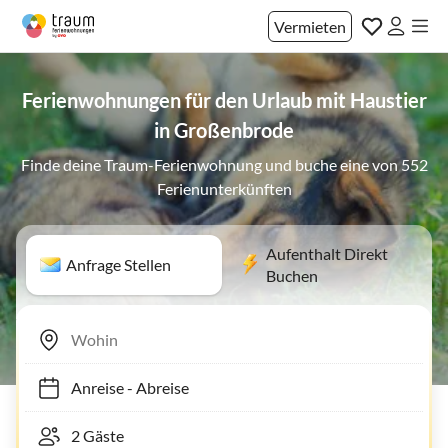
Vermieten
Ferienwohnungen für den Urlaub mit Haustier
in Großenbrode
Finde deine Traum-Ferienwohnung und buche eine von 552
Ferienunterkünften
Aufenthalt Direkt
Anfrage Stellen
Buchen
Anreise
-
Abreise