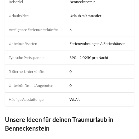
Reiseziel
Benneckenstein
Urlaubsidee
Urlaub mit Haustier
Verfügbare Ferienunterkünfte
6
Unterkunftsarten
Ferienwohnungen & Ferienhäuser
Typische Preisspanne
39€ – 2.025€ pro Nacht
5-Sterne-Unterkünfte
0
Unterkünfte mit Angeboten
0
Häufige Ausstattungen
WLAN
Unsere Ideen für deinen Traumurlaub in
Benneckenstein