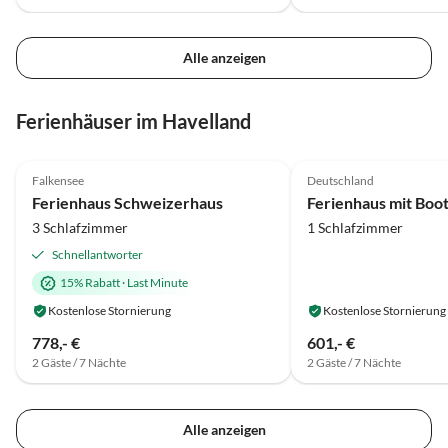
Alle anzeigen
Ferienhäuser im Havelland
5.0
(69)
Top-Inserat
4.9
(32)
Falkensee
Deutschland
Ferienhaus Schweizerhaus
3 Schlafzimmer
1 Schlafzimmer
Schnellantworter
15% Rabatt
·
Last Minute
Kostenlose Stornierung
Kostenlose Stornierung
778,- €
601,- €
2 Gäste / 7 Nächte
2 Gäste / 7 Nächte
Alle anzeigen