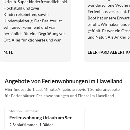
Urlaub. Super kinderfreundlich inkl.
wunderschöne Woche im
Hochstuhl und zwei
Ferienhaus verbracht. 
Kinderreisebetten, sowie
Boot hat unsere Erwart
Kinderspielzeug. Der Besitzer ist
erfüllt. Wir haben uns 
sehr zuvorkommend und war
gefühlt. Es war ein Ort
persönlich für eine Begrüßung vor
und Natur. Als Angler 
Ort. Alles funktionierte und war
wir das Boot jeden Tag
durchdacht eingerichtet. Das
Trebelsee und Umgebu
M. H.
EBERHARD ALBERT K
Highlight für die Kinder war die am
radeln ist die Umgebun
Haus befestigte Schaukel. Wir
geeignet. Schade das wi
kommen auf jeden Fall wieder! Wir
Fr.Neidhardt nicht pers
empfehlen es gerne weiter.
kennenlernten .Vielleic
Angebote von Ferienwohnungen im Havelland
nächsten mal.
Hier findest du 1 Last Minute Angebote sowie 1 Sonderangebote
für Ferienhäuser, Ferienwohnungen und Fincas im Havelland
4.8
(10)
Top-Inserat
Stechow-Ferchesar
Ferienwohnung Urlaub am See
2 Schlafzimmer· 1 Bäder