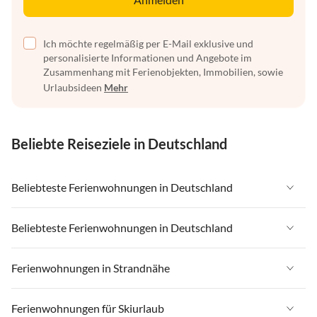
Ich möchte regelmäßig per E-Mail exklusive und
personalisierte Informationen und Angebote im
Zusammenhang mit Ferienobjekten, Immobilien, sowie
Urlaubsideen
Mehr
Beliebte Reiseziele in Deutschland
Beliebteste Ferienwohnungen in Deutschland
Ferienwohnungen in Deutschland
Beliebteste Ferienwohnungen in Deutschland
Ferienwohnungen in Ostsee
Ferienwohnungen in Deutschland
Ferienwohnungen in Strandnähe
Ferienwohnungen in Nordsee
Ferienwohnungen in Ostsee
Ferienwohnungen in Schleswig-Holstein
Ferienwohnungen in Strandnähe in Deutschland
Ferienwohnungen für Skiurlaub
Ferienwohnungen in Nordsee