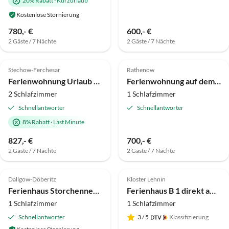
20% Rabatt
·
Kurzurlaub
Kostenlose Stornierung
780,- €
600,- €
2 Gäste / 7 Nächte
2 Gäste / 7 Nächte
4.8
(10)
Top-Inserat
5.0
(9)
Stechow-Ferchesar
Rathenow
Ferienwohnung Urlaub am See
Ferienwohnung auf dem Ferienhof Rausch
2 Schlafzimmer
1 Schlafzimmer
Schnellantworter
Schnellantworter
8% Rabatt
·
Last Minute
827,- €
700,- €
2 Gäste / 7 Nächte
2 Gäste / 7 Nächte
4.9
(4)
5.0
(3)
Dallgow-Döberitz
Kloster Lehnin
Ferienhaus Storchennest 2, Falkensee
Ferienhaus B 1 direkt am Netzener See
1 Schlafzimmer
1 Schlafzimmer
Schnellantworter
3
/ 5
Klassifizierung