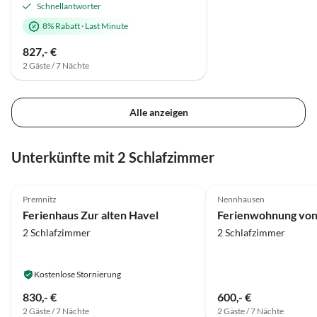
Schnellantworter
8% Rabatt
·
Last Minute
827,- €
2 Gäste / 7 Nächte
Alle anzeigen
Unterkünfte mit 2 Schlafzimmer
4.8
(13)
4.9
(12)
Premnitz
Nennhausen
Ferienhaus Zur alten Havel
Ferienwohnung vo
2 Schlafzimmer
2 Schlafzimmer
Kostenlose Stornierung
830,- €
600,- €
2 Gäste / 7 Nächte
2 Gäste / 7 Nächte