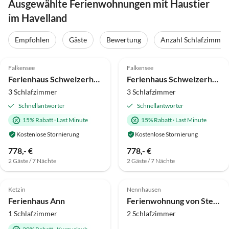
Ausgewählte Ferienwohnungen mit Haustier
im Havelland
Empfohlen
Gäste
Bewertung
Anzahl Schlafzimmer
5.0
(69)
Top-Inserat
5.0
(30)
Top-Inserat
Falkensee
Falkensee
Ferienhaus Schweizerhaus
Ferienhaus Schweizerhaus, FeWo Luzern (Obergeschoss)
3 Schlafzimmer
3 Schlafzimmer
Schnellantworter
Schnellantworter
15% Rabatt
·
Last Minute
15% Rabatt
·
Last Minute
Kostenlose Stornierung
Kostenlose Stornierung
778,- €
778,- €
2 Gäste / 7 Nächte
2 Gäste / 7 Nächte
5.0
(17)
Top-Inserat
4.9
(12)
Ketzin
Nennhausen
Ferienhaus Ann
Ferienwohnung von Stechow
1 Schlafzimmer
2 Schlafzimmer