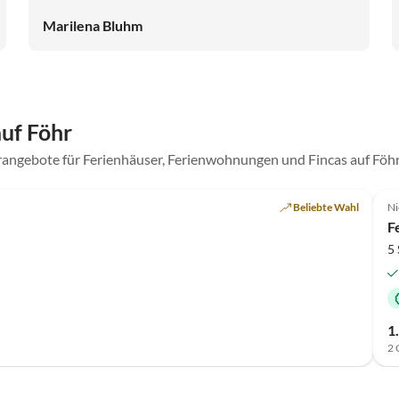
Marilena Bluhm
uf Föhr
rangebote für Ferienhäuser, Ferienwohnungen und Fincas auf Föh
Beliebte Wahl
Ni
F
5 
1
2 