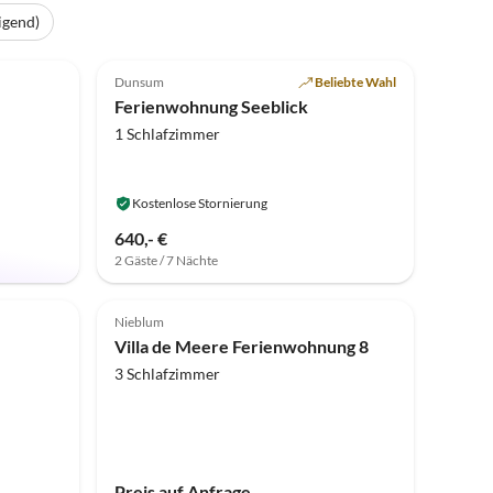
igend)
Top-Inserat
5.0
(5)
Top-Inserat
Dunsum
Beliebte Wahl
Ferienwohnung Seeblick
1 Schlafzimmer
Kostenlose Stornierung
640,- €
2 Gäste / 7 Nächte
Top-Inserat
Nieblum
Villa de Meere Ferienwohnung 8
3 Schlafzimmer
Preis auf Anfrage