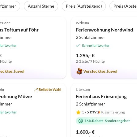
afzimmer
Anzahl Sterne
Preis (Aufsteigend)
Preis (Abste
(8)
Top-Inserat
5.0
(7)
f Föhr
Wrixum
s Toftum auf Föhr
Ferienwohnung Nordwind
zimmer
2 Schlafzimmer
lantworter
Schnellantworter
€
1.295,- €
7 Nächte
2 Gäste / 7 Nächte
tecktes Juwel
Verstecktes Juwel
(1)
öhr
Beliebte Wahl
Utersum
wohnung Möwe
Ferienhaus Friesenjung
zimmer
2 Schlafzimmer
lantworter
5
/ 5
Klassifizierung
16% Rabatt
·
Sonderangebot
1.600,- €