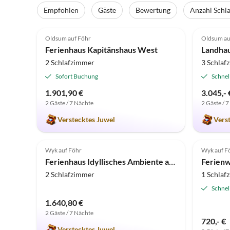
Empfohlen
Gäste
Bewertung
Anzahl Schl
4.8
(9)
5.0
Oldsum auf Föhr
Oldsum au
Ferienhaus Kapitänshaus West
Landhau
2 Schlafzimmer
3 Schlaf
Sofort Buchung
Schnel
1.901,90 €
3.045,- 
2 Gäste / 7 Nächte
2 Gäste / 
Verstecktes Juwel
Vers
5.0
(1)
Top-Inserat
3.5
Wyk auf Föhr
Wyk auf F
Super-Gastgeber
Ferienhaus Idyllisches Ambiente am Südstrand - rechts
Ferien
2 Schlafzimmer
1 Schlaf
Schnel
1.640,80 €
2 Gäste / 7 Nächte
720,- €
Verstecktes Juwel