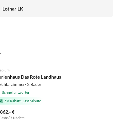
Bewertung mit einer 5 entschieden und hoffen, dass wir
Lothar LK
richtig gelegen haben.
r
4.9
(4)
eblum
erienhaus Das Rote Landhaus
Schlafzimmer· 2 Bäder
Schnellantworter
5% Rabatt
·
Last Minute
.862,- €
Gäste / 7 Nächte