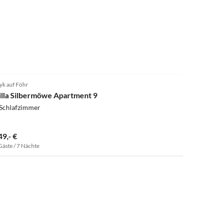
5.0
(3)
k auf Föhr
illa Silbermöwe Apartment 9
 Schlafzimmer
49,- €
Gäste / 7 Nächte