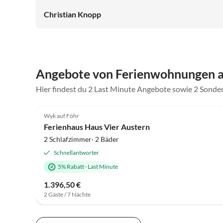
Süderhof!
Christian Knopp
Angebote von Ferienwohnungen a
Hier findest du 2 Last Minute Angebote sowie 2 Sonde
4.8
(6)
Wyk auf Föhr
Ferienhaus Haus Vier Austern
2 Schlafzimmer· 2 Bäder
Schnellantworter
5% Rabatt
·
Last Minute
1.396,50 €
2 Gäste / 7 Nächte