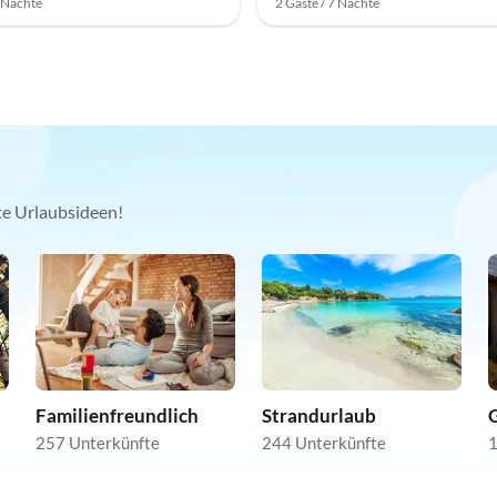
7 Nächte
2 Gäste / 7 Nächte
kte Urlaubsideen!
Familienfreundlich
Strandurlaub
257 Unterkünfte
244 Unterkünfte
1