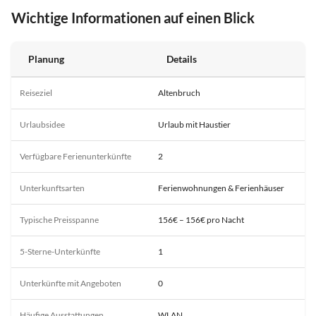
Wichtige Informationen auf einen Blick
Planung
Details
Reiseziel
Altenbruch
Urlaubsidee
Urlaub mit Haustier
Verfügbare Ferienunterkünfte
2
Unterkunftsarten
Ferienwohnungen & Ferienhäuser
Typische Preisspanne
156€ – 156€ pro Nacht
5-Sterne-Unterkünfte
1
Unterkünfte mit Angeboten
0
Häufige Ausstattungen
WLAN