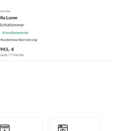
va Vas
illa Lume
 Schlafzimmer
Schnellantworter
Kostenlose Stornierung
.943,- €
Gäste / 7 Nächte