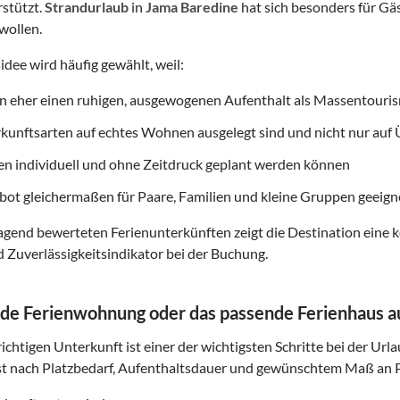
rstützt.
Strandurlaub
in
Jama Baredine
hat sich besonders für Gäs
wollen.
idee wird häufig gewählt, weil:
on eher einen ruhigen, ausgewogenen Aufenthalt als Massentouri
rkunftsarten auf echtes Wohnen ausgelegt sind und nicht nur au
ten individuell und ohne Zeitdruck geplant werden können
ot gleichermaßen für Paare, Familien und kleine Gruppen geeigne
gend bewerteten Ferienunterkünften zeigt die Destination eine k
d Zuverlässigkeitsindikator bei der Buchung.
de Ferienwohnung oder das passende Ferienhaus 
ichtigen Unterkunft ist einer der wichtigsten Schritte bei der Url
t nach Platzbedarf, Aufenthaltsdauer und gewünschtem Maß an P