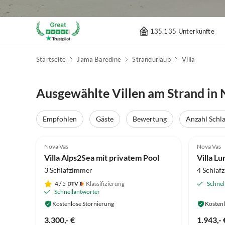
135.135 Unterkünfte
Startseite
Jama Baredine
Strandurlaub
Villa
Ausgewählte Villen am Strand in 
Empfohlen
Gäste
Bewertung
Anzahl Schl
Nova Vas
Nova Vas
Villa Alps2Sea mit privatem Pool
Villa L
3 Schlafzimmer
4 Schlaf
4
/ 5
Klassifizierung
Schnel
Schnellantworter
Kostenlose Stornierung
Kostenl
3.300,- €
1.943,- 