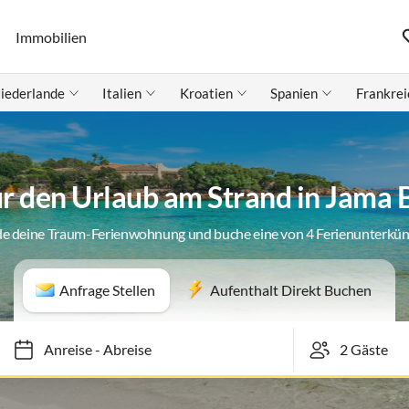
Immobilien
iederlande
Italien
Kroatien
Spanien
Frankrei
ür den Urlaub am Strand in Jama
de deine Traum-Ferienwohnung und buche eine von 4 Ferienunterkün
Anfrage Stellen
Aufenthalt Direkt Buchen
Anreise
-
Abreise