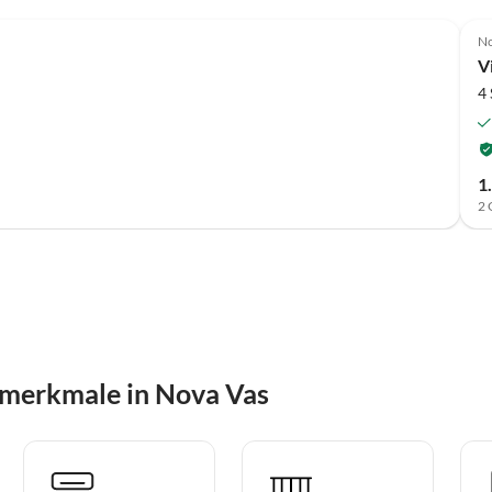
No
V
4
1
2 
smerkmale in Nova Vas