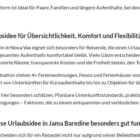
form ist ideal für Paare, Familien und längere Aufenthalte, bei
sidee für Übersichtlichkeit, Komfort und Flexibilit
in
in Nova Vas
eignet sich besonders für Reisende, die einen Urlau
esamten Aufenthalts komfortabel bleibt. Viele Gäste entscheide
finierte Räume, transparente Kosten und die Freiheit bieten, den Ta
tination stehen
4
+ Ferienwohnungen, Fewos und Ferienhäuser von
t von Unterkünften für Kurzaufenthalte bis hin zu Objekten für lä
hier besonders schätzen: Planbare Unterkunftsstandards, prakt
gungen – Faktoren, die zu einem entspannten und verlässlichen 
e Urlaubsidee in Jama Baredine besonders gut fun
heiden sich für ein Reiseziel nicht nur aufgrund seiner Beliebthei