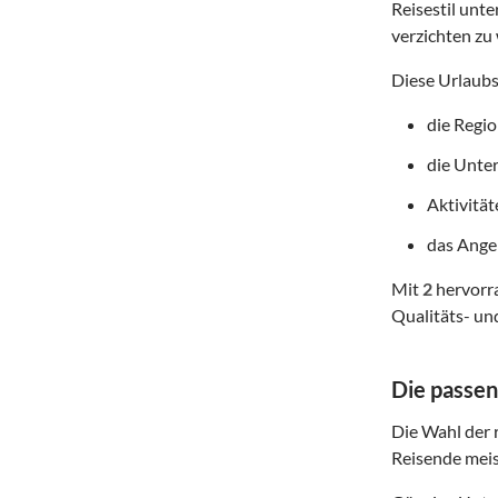
Reisestil unte
verzichten zu 
Diese Urlaubs
die Regi
die Unte
Aktivitä
das Angeb
Mit
2
hervorra
Qualitäts- un
Die passen
Die Wahl der r
Reisende meis