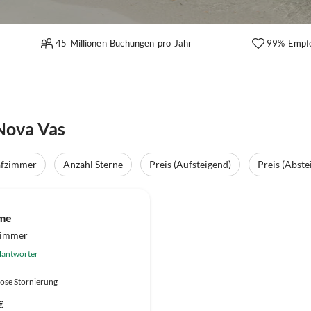
45 Millionen Buchungen pro Jahr
99% Empf
Nova Vas
afzimmer
Anzahl Sterne
Preis (Aufsteigend)
Preis (Abste
ume
zimmer
lantworter
ose Stornierung
€