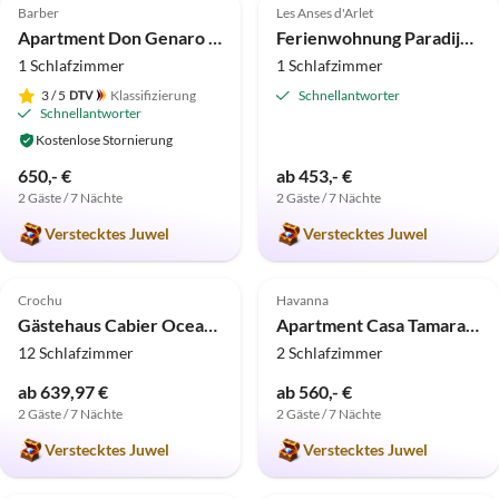
Barber
Les Anses d'Arlet
Apartment Don Genaro "Burg"
Ferienwohnung Paradijoce
1 Schlafzimmer
1 Schlafzimmer
3
/ 5
Klassifizierung
Schnellantworter
Schnellantworter
Kostenlose Stornierung
650,- €
ab 453,- €
2 Gäste / 7 Nächte
2 Gäste / 7 Nächte
Verstecktes Juwel
Verstecktes Juwel
4.9
(6)
5.0
(4)
Crochu
Havanna
Gästehaus Cabier Ocean Lodge
Apartment Casa Tamara & Chen
12 Schlafzimmer
2 Schlafzimmer
ab 639,97 €
ab 560,- €
2 Gäste / 7 Nächte
2 Gäste / 7 Nächte
Verstecktes Juwel
Verstecktes Juwel