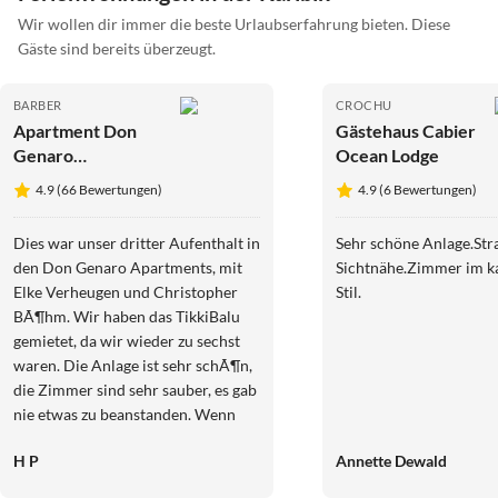
Wir wollen dir immer die beste Urlaubserfahrung bieten. Diese
Gäste sind bereits überzeugt.
BARBER
CROCHU
Apartment Don
Gästehaus Cabier
Genaro
Ocean Lodge
Apartment "M"
4.9 (66 Bewertungen)
4.9 (6 Bewertungen)
Dies war unser dritter Aufenthalt in
Sehr schöne Anlage.Str
den Don Genaro Apartments, mit
Sichtnähe.Zimmer im k
Elke Verheugen und Christopher
Stil.
BÃ¶hm. Wir haben das TikkiBalu
gemietet, da wir wieder zu sechst
waren. Die Anlage ist sehr schÃ¶n,
die Zimmer sind sehr sauber, es gab
nie etwas zu beanstanden. Wenn
Hilfe oder Tipps benÃ¶tigt wurden,
H P
Annette Dewald
gab es immer eine Kontaktperson,
sei es Elke, Christopher oder