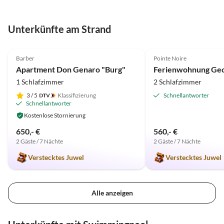
Susanne. Wir wÃ¼rden gerne
wiederkommen. Heinz und
Unterkünfte am Strand
Manuela Potzmann
4.9
(33)
4.9
(12)
Barber
Pointe Noire
Apartment Don Genaro "Burg"
Ferienwohnung Ge
1 Schlafzimmer
2 Schlafzimmer
3
/ 5
Klassifizierung
Schnellantworter
Schnellantworter
Kostenlose Stornierung
650,- €
560,- €
2 Gäste / 7 Nächte
2 Gäste / 7 Nächte
Verstecktes Juwel
Verstecktes Juwel
Alle anzeigen