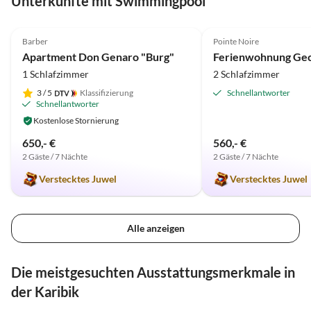
Unterkünfte mit Swimmingpool
4.9
(33)
4.9
(12)
Barber
Pointe Noire
Apartment Don Genaro "Burg"
Ferienwohnung Ge
1 Schlafzimmer
2 Schlafzimmer
3
/ 5
Klassifizierung
Schnellantworter
Schnellantworter
Kostenlose Stornierung
650,- €
560,- €
2 Gäste / 7 Nächte
2 Gäste / 7 Nächte
Verstecktes Juwel
Verstecktes Juwel
Alle anzeigen
Die meistgesuchten Ausstattungsmerkmale in
der Karibik