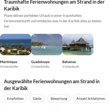
Traumhafte Ferienwohnungen am Strand in der
Karibik
Plane deinen perfekten Urlaub in einer traumhaften
Ferienunterkunft und entdecke, was in der Karibik alles zu bieten
hat
Martinique
Guadeloupe
Bahamas
4 Unterkünfte
2 Unterkünfte
1 Unterkunft
Ausgewählte Ferienwohnungen am Strand in
der Karibik
Empfohlen
Gäste
Bewertung
Anzahl Schlafzimmer
4.9
(33)
4.9
(6)