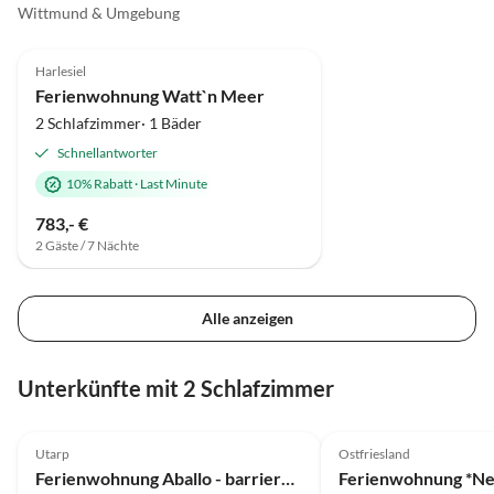
Wittmund & Umgebung
5.0
(7)
Harlesiel
Ferienwohnung Watt`n Meer
2 Schlafzimmer· 1 Bäder
Schnellantworter
10% Rabatt
·
Last Minute
783,- €
2 Gäste / 7 Nächte
Alle anzeigen
Unterkünfte mit 2 Schlafzimmer
5.0
(30)
5.0
(8)
Utarp
Ostfriesland
Ferienwohnung Aballo - barrierefrei