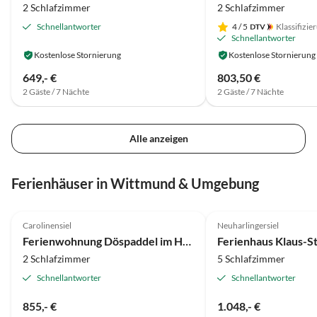
2 Schlafzimmer
2 Schlafzimmer
Schnellantworter
4
/ 5
Klassifizie
Schnellantworter
Kostenlose Stornierung
Kostenlose Stornierung
649,- €
803,50 €
2 Gäste / 7 Nächte
2 Gäste / 7 Nächte
Alle anzeigen
Ferienhäuser in Wittmund & Umgebung
5.0
(14)
4.9
(12)
Carolinensiel
Neuharlingersiel
Ferienwohnung Döspaddel im Haus Nordseestrand
2 Schlafzimmer
5 Schlafzimmer
Schnellantworter
Schnellantworter
855,- €
1.048,- €