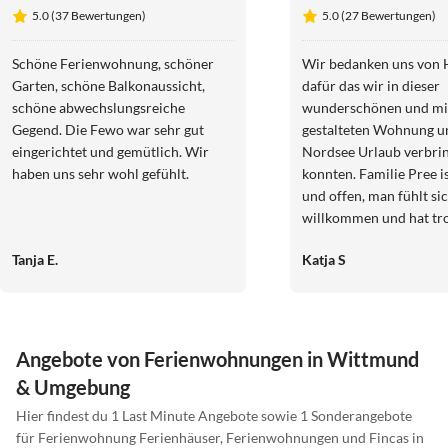
5.0 (37 Bewertungen)
5.0 (27 Bewertungen)
Schöne Ferienwohnung, schöner
Wir bedanken uns von 
Garten, schöne Balkonaussicht,
dafür das wir in dieser
schöne abwechslungsreiche
wunderschönen und mit
Gegend. Die Fewo war sehr gut
gestalteten Wohnung u
eingerichtet und gemütlich. Wir
Nordsee Urlaub verbri
haben uns sehr wohl gefühlt.
konnten. Familie Pree is
und offen, man fühlt si
willkommen und hat tr
eigenes Reich. Wir ko
Tanja E.
Katja S
Angebote von Ferienwohnungen in Wittmund
& Umgebung
Hier findest du 1 Last Minute Angebote sowie 1 Sonderangebote
für Ferienwohnung Ferienhäuser, Ferienwohnungen und Fincas in