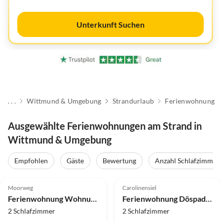
Unterkunft Suchen
. . .
Wittmund & Umgebung
Strandurlaub
Ferienwohnung
Ausgewählte Ferienwohnungen am Strand in
Wittmund & Umgebung
Empfohlen
Gäste
Bewertung
Anzahl Schlafzimmer
4.9
(14)
5.0
(14)
Moorweg
Carolinensiel
Ferienwohnung Wohnung Nr. 1
Ferienwohnung Döspaddel im Haus Nordseestrand
2 Schlafzimmer
2 Schlafzimmer