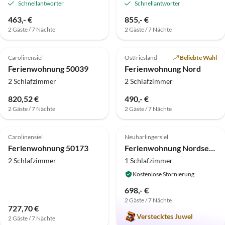
Schnellantworter
Schnellantworter
463,- €
855,- €
2 Gäste / 7 Nächte
2 Gäste / 7 Nächte
4.8
(12)
4.8
(4)
Carolinensiel
Ostfriesland
Beliebte Wahl
Ferienwohnung 50039
Ferienwohnung Nord
2 Schlafzimmer
2 Schlafzimmer
820,52 €
490,- €
2 Gäste / 7 Nächte
2 Gäste / 7 Nächte
4.1
(2)
5.0
(1)
Top-Inserat
Carolinensiel
Neuharlingersiel
Ferienwohnung 50173
Ferienwohnung Nordseeoase Pethan 2 - Oben
2 Schlafzimmer
1 Schlafzimmer
Kostenlose Stornierung
698,- €
2 Gäste / 7 Nächte
727,70 €
Verstecktes Juwel
2 Gäste / 7 Nächte