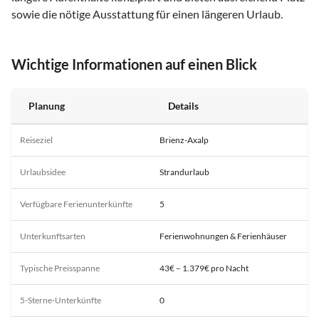
sowie die nötige Ausstattung für einen längeren Urlaub.
Wichtige Informationen auf einen Blick
Planung
Details
Reiseziel
Brienz-Axalp
Urlaubsidee
Strandurlaub
Verfügbare Ferienunterkünfte
5
Unterkunftsarten
Ferienwohnungen & Ferienhäuser
Typische Preisspanne
43€ – 1.379€ pro Nacht
5-Sterne-Unterkünfte
0