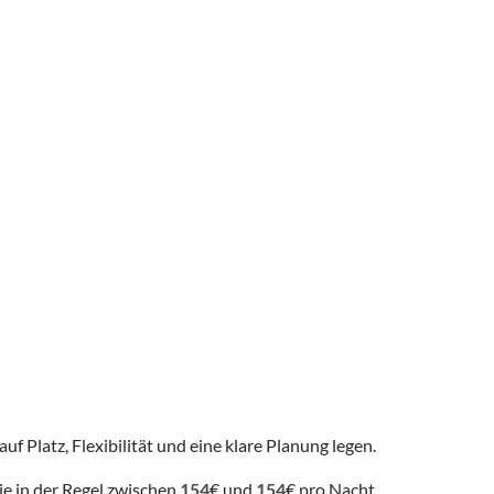
uf Platz, Flexibilität und eine klare Planung legen.
ie in der Regel zwischen
154
€ und
154
€ pro Nacht