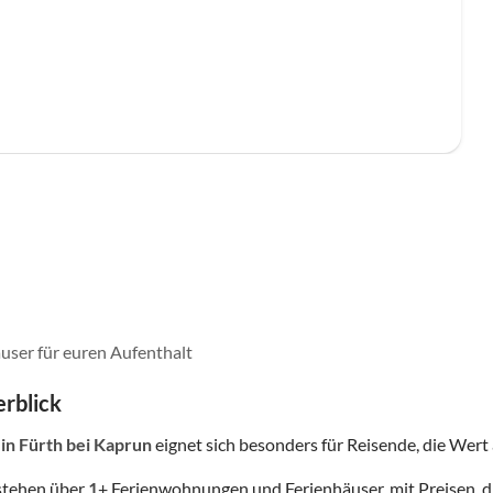
user für euren Aufenthalt
rblick
in Fürth bei Kaprun
eignet sich besonders für Reisende, die Wert a
stehen über
1
+ Ferienwohnungen und Ferienhäuser, mit Preisen, d