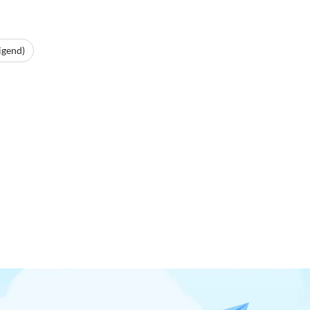
igend)