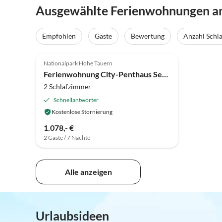
Ausgewählte Ferienwohnungen am 
Empfohlen
Gäste
Bewertung
Anzahl Schl
5.0
(4)
Nationalpark Hohe Tauern
Ferienwohnung City-Penthaus Seeblick
2 Schlafzimmer
Schnellantworter
Kostenlose Stornierung
1.078,- €
2 Gäste / 7 Nächte
Alle anzeigen
Urlaubsideen