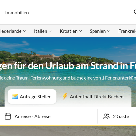
Immobilien
iederlande
Italien
Kroatien
Spanien
Frankrei
n für den Urlaub am Strand in F
de deine Traum-Ferienwohnung und buche eine von 1 Ferienunterkün
Anfrage Stellen
Aufenthalt Direkt Buchen
Anreise
-
Abreise