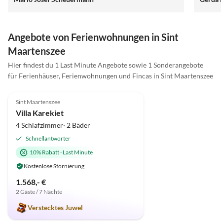
wunder
wieder
freundlichen 
,Nadin
Angebote von Ferienwohnungen in Sint
Maartenszee
Hier findest du 1 Last Minute Angebote sowie 1 Sonderangebote
für Ferienhäuser, Ferienwohnungen und Fincas in Sint Maartenszee
4.9
(2)
Sint Maartenszee
Villa Karekiet
4 Schlafzimmer· 2 Bäder
Schnellantworter
10% Rabatt
·
Last Minute
Kostenlose Stornierung
1.568,- €
2 Gäste / 7 Nächte
Verstecktes Juwel