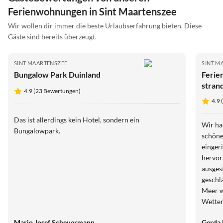
Ferienwohnungen in Sint Maartenszee
Wir wollen dir immer die beste Urlaubserfahrung bieten. Diese
Gäste sind bereits überzeugt.
SINT MAARTENSZEE
SINT M
Bungalow Park Duinland
Ferie
stran
4.9 (23 Bewertungen)
medit
4.9
Das ist allerdings kein Hotel, sondern ein
Wir ha
Bungalowpark.
schöne
einger
hervor
ausgest
geschl
Meer w
Wetter
Verwal
Mario Josef Scheuermann
Gerda 