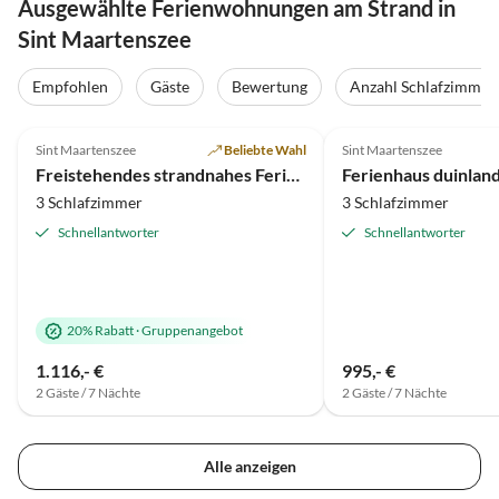
Ausgewählte Ferienwohnungen am Strand in
Sint Maartenszee
Virtuelle
Tour
Empfohlen
Gäste
Bewertung
Anzahl Schlafzimmer
4.9
(10)
Top-Inserat
4.4
(4)
Sint Maartenszee
Beliebte Wahl
Sint Maartenszee
Auszeichnung 2025
Freistehendes strandnahes Ferienhaus im mediterranen Stil
Ferienhaus duinland
3 Schlafzimmer
3 Schlafzimmer
Schnellantworter
Schnellantworter
20% Rabatt
·
Gruppenangebot
1.116,- €
995,- €
2 Gäste / 7 Nächte
2 Gäste / 7 Nächte
Alle anzeigen