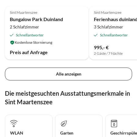
4.9
(23)
4.4
(4)
Sint Maartenszee
Sint Maartenszee
Bungalow Park Duinland
Ferienhaus duinland
2 Schlafzimmer
3 Schlafzimmer
Schnellantworter
Schnellantworter
Kostenlose Stornierung
995,- €
Preis auf Anfrage
2 Gäste / 7 Nächte
Alle anzeigen
Die meistgesuchten Ausstattungsmerkmale in
Sint Maartenszee
WLAN
Garten
Geschirrspüle