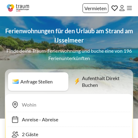
Vermieten
Ferienwohnungen für den Urlaub am Strand am
IJsselmeer
Finde deine Traum-Ferienwohnung und buche eine von 196
Ferienunterkünften
Aufenthalt Direkt
Anfrage Stellen
Buchen
Anreise
-
Abreise