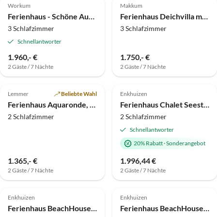
Workum
Makkum
Ferienhaus - Schöne Aussichten -
Ferienhaus Deichvilla mit Meerblick am IJsselmeer
3 Schlafzimmer
3 Schlafzimmer
Schnellantworter
1.960,- €
1.750,- €
2 Gäste / 7 Nächte
2 Gäste / 7 Nächte
5.0
(13)
Top-Inserat
4.7
(10)
Top-Inserat
Lemmer
Beliebte Wahl
Enkhuizen
Ferienhaus Aquaronde, eigenes Sportboot + Steg
Ferienhaus Chalet Seestern Erste Reihe Haus Nr. 230
2 Schlafzimmer
2 Schlafzimmer
Schnellantworter
20% Rabatt
·
Sonderangebot
1.365,- €
1.996,44 €
2 Gäste / 7 Nächte
2 Gäste / 7 Nächte
5.0
(3)
Top-Inserat
5.0
(3)
Top-Inserat
Enkhuizen
Enkhuizen
Ferienhaus BeachHouse Strandgut mit Zaun Nr. 400
Ferienhaus BeachHouse Odyssee Nr. 513