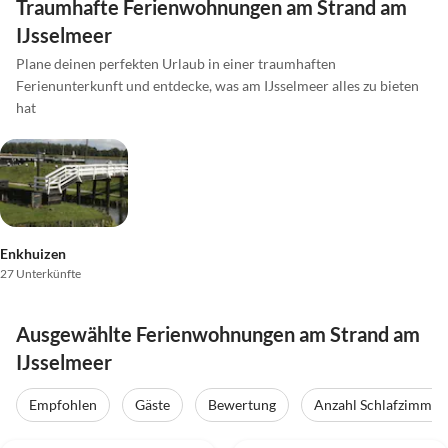
Traumhafte Ferienwohnungen am Strand am
IJsselmeer
Plane deinen perfekten Urlaub in einer traumhaften
Ferienunterkunft und entdecke, was am IJsselmeer alles zu bieten
hat
Enkhuizen
27 Unterkünfte
Ausgewählte Ferienwohnungen am Strand am
IJsselmeer
Empfohlen
Gäste
Bewertung
Anzahl Schlafzimmer
5.0
(28)
Top-Inserat
4.8
(17)
Top-Inserat