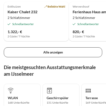
Enkhuizen
Beliebte Wahl
Wervershoof
Kaiser Chalet 232
Ferienhaus Haus a
2 Schlafzimmer
2 Schlafzimmer
Schnellantworter
Schnellantworter
1.322,- €
820,- €
2 Gäste / 7 Nächte
2 Gäste / 7 Nächte
Alle anzeigen
Die meistgesuchten Ausstattungsmerkmale
am IJsselmeer
WLAN
Geschirrspüler
Terrasse
168 Unterkünfte
151 Unterkünfte
169 Unterkünft