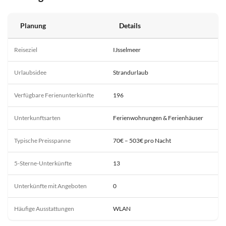
Planung
Details
Reiseziel
IJsselmeer
Urlaubsidee
Strandurlaub
Verfügbare Ferienunterkünfte
196
Unterkunftsarten
Ferienwohnungen & Ferienhäuser
Typische Preisspanne
70€ – 503€ pro Nacht
5-Sterne-Unterkünfte
13
Unterkünfte mit Angeboten
0
Häufige Ausstattungen
WLAN