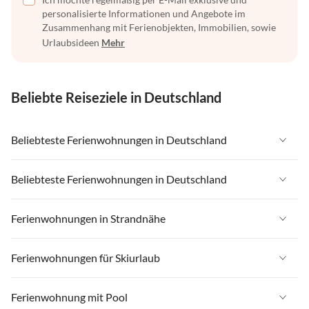
personalisierte Informationen und Angebote im
Zusammenhang mit Ferienobjekten, Immobilien, sowie
Urlaubsideen
Mehr
Beliebte Reiseziele in Deutschland
Beliebteste Ferienwohnungen in Deutschland
Ferienwohnungen in Deutschland
Beliebteste Ferienwohnungen in Deutschland
Ferienwohnungen in Ostsee
Ferienwohnungen in Deutschland
Ferienwohnungen in Strandnähe
Ferienwohnungen in Nordsee
Ferienwohnungen in Ostsee
Ferienwohnungen in Schleswig-Holstein
Ferienwohnungen in Strandnähe in Deutschland
Ferienwohnungen für Skiurlaub
Ferienwohnungen in Nordsee
Ferienwohnungen in Mecklenburg-Vorpommern
Ferienwohnungen in Strandnähe in Ostsee
Ferienwohnungen in Schleswig-Holstein
Ferienwohnungen für Skiurlaub in Deutschland
Ferienwohnung mit Pool
Ferienwohnungen in Niedersachsen
Ferienwohnungen in Strandnähe in Nordsee