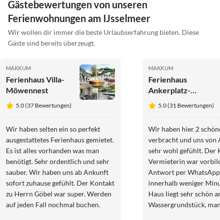
Gästebewertungen von unseren
Ferienwohnungen am IJsselmeer
Wir wollen dir immer die beste Urlaubserfahrung bieten. Diese
Gäste sind bereits überzeugt.
MAKKUM
MAKKUM
Ferienhaus Villa-
Ferienhaus
Möwennest
Ankerplatz-
Makkum ⚓☀️
5.0 (37 Bewertungen)
5.0 (31 Bewertungen)
Ferienhaus
MakkumSee
Wir haben selten ein so perfekt
Wir haben hier 2 schö
ausgestattetes Ferienhaus gemietet.
verbracht und uns von 
Es ist alles vorhanden was man
sehr wohl gefühlt. Der 
benötigt. Sehr ordentlich und sehr
Vermieterin war vorbild
sauber. Wir haben uns ab Ankunft
Antwort per WhatsApp
sofort zuhause gefühlt. Der Kontakt
innerhalb weniger Minuten
zu Herrn Göbel war super. Werden
Haus liegt sehr schön 
auf jeden Fall nochmal buchen.
Wassergrundstück, man
Boot mitbringen oder d