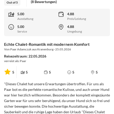
(8 Bewertungen)
Out of 5
5.00
4.88
Ausstattung
Preis/Leistung
5.00
4.88
Service
Umgebung
Echte Chalet-Romantik mit modernem Komfort
Von Paar Adamczyk aus Kranenburg · 25.05.2026
Reisezeitraum: 22.05.2026
verreist als: Paar
5
5
5
5
5
"Dieses Chalet hat unsere Erwartungen übertroffen. Für uns als
Paar bot es die perfekte romantische Kulisse, und auch unser Hund
war hier herzlich willkommen. Besonders der komplett eingezäunte
Garten war für uns sehr beruhigend, da unser Hund sich so frei und
sicher bewegen konnte. Die hochwertige Ausstattung, die
Sauberkeit und die ruhige Lage haben den Urlaub "Dieses Chalet