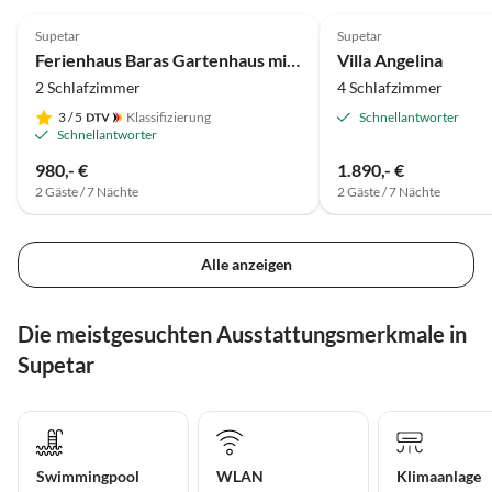
4.5
(2)
Supetar
Supetar
Ferienhaus Baras Gartenhaus mit großem Pool.
Villa Angelina
2 Schlafzimmer
4 Schlafzimmer
3
/ 5
Klassifizierung
Schnellantworter
Schnellantworter
980,- €
1.890,- €
2 Gäste / 7 Nächte
2 Gäste / 7 Nächte
Alle anzeigen
Die meistgesuchten Ausstattungsmerkmale in
Supetar
Swimmingpool
WLAN
Klimaanlage