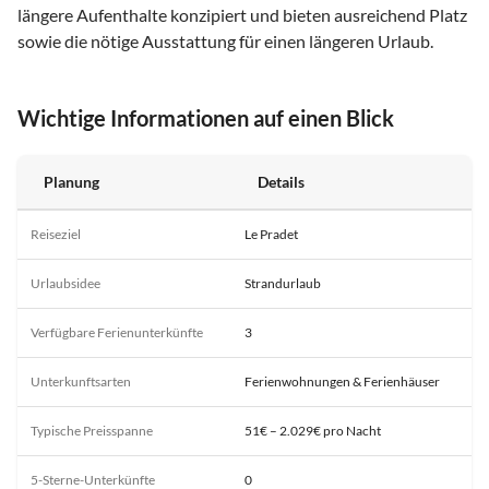
längere Aufenthalte konzipiert und bieten ausreichend Platz
sowie die nötige Ausstattung für einen längeren Urlaub.
Wichtige Informationen auf einen Blick
Planung
Details
Reiseziel
Le Pradet
Urlaubsidee
Strandurlaub
Verfügbare Ferienunterkünfte
3
Unterkunftsarten
Ferienwohnungen & Ferienhäuser
Typische Preisspanne
51€ – 2.029€ pro Nacht
5-Sterne-Unterkünfte
0