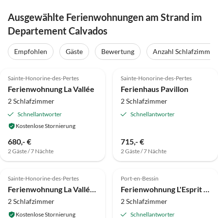
Ausgewählte Ferienwohnungen am Strand im
Departement Calvados
Empfohlen
Gäste
Bewertung
Anzahl Schlafzimmer
4.9
(15)
4.6
(10)
Sainte-Honorine-des-Pertes
Sainte-Honorine-des-Pertes
Ferienwohnung La Vallée
Ferienhaus Pavillon
2 Schlafzimmer
2 Schlafzimmer
Schnellantworter
Schnellantworter
Kostenlose Stornierung
680,- €
715,- €
2 Gäste / 7 Nächte
2 Gäste / 7 Nächte
5.0
(6)
5.0
(4)
Sainte-Honorine-des-Pertes
Port-en-Bessin
Ferienwohnung La Vallée II
Ferienwohnung L'Esprit Du Port
2 Schlafzimmer
2 Schlafzimmer
Kostenlose Stornierung
Schnellantworter