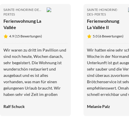
SAINTE-HONORINE-DES-
SAINTE-HONORINE-
PERTES
DES-PERTES
Ferienwohnung La
Ferienwohnung
Vallée
La Vallée II
4.9 (15 Bewertungen)
5.0 (6 Bewertungen)
Wir waren zu dritt im Pavillion und
Wir hatten eine sehr s
sind noch heute, Wochen danach,
Woche in der Normandi
sehr begeistert. Die Wohnung ist
Unterkunft ist gut ausge
wunderschön restauriert und
sehr sauber und die Ve
ausgebaut und es ist alles
sind überaus zuvorko
vorhanden, was man für einen
Brötchenservice ist seh
gelungenen Urlaub braucht. Wir
empfehlenswert. Omaha
haben sehr viel Zeit im großen
schnell erreichbar und 
Garten verbracht, sind jeden Tag die
beeindruckend. Abgese
Ralf Schuck
Melanie Palz
wenigen Minuten zum Strand
der historischen Bedeut
gelaufen und hatten eine sehr
ein riesiger (gerade bei
erholsame Woche in St. Honorine.
sauberer, weitläufiger S
Anika hat uns viel beraten und mit
Perfekt zum Muschels