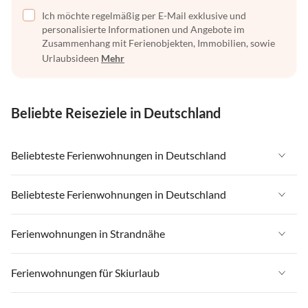
Ich möchte regelmäßig per E-Mail exklusive und
personalisierte Informationen und Angebote im
Zusammenhang mit Ferienobjekten, Immobilien, sowie
Urlaubsideen
Mehr
Beliebte Reiseziele in Deutschland
Beliebteste Ferienwohnungen in Deutschland
Ferienwohnungen in Deutschland
Beliebteste Ferienwohnungen in Deutschland
Ferienwohnungen in Ostsee
Ferienwohnungen in Deutschland
Ferienwohnungen in Strandnähe
Ferienwohnungen in Nordsee
Ferienwohnungen in Ostsee
Ferienwohnungen in Schleswig-Holstein
Ferienwohnungen in Strandnähe in Deutschland
Ferienwohnungen für Skiurlaub
Ferienwohnungen in Nordsee
Ferienwohnungen in Mecklenburg-Vorpommern
Ferienwohnungen in Strandnähe in Ostsee
Ferienwohnungen in Schleswig-Holstein