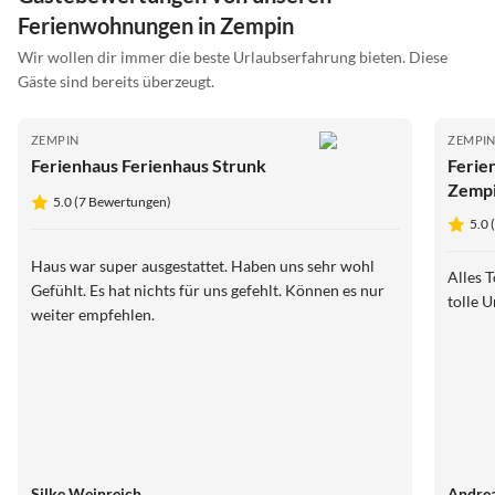
Ferienwohnungen in Zempin
Wir wollen dir immer die beste Urlaubserfahrung bieten. Diese
Gäste sind bereits überzeugt.
ZEMPIN
ZEMPI
Ferienhaus Ferienhaus Strunk
Ferie
Zemp
5.0 (7 Bewertungen)
5.0 
Haus war super ausgestattet. Haben uns sehr wohl
Alles 
Gefühlt. Es hat nichts für uns gefehlt. Können es nur
tolle 
weiter empfehlen.
Silke Weinreich
Andre