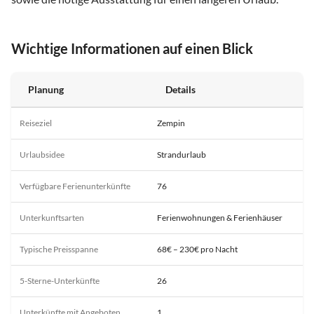
Wichtige Informationen auf einen Blick
Planung
Details
Reiseziel
Zempin
Urlaubsidee
Strandurlaub
Verfügbare Ferienunterkünfte
76
Unterkunftsarten
Ferienwohnungen & Ferienhäuser
Typische Preisspanne
68€ – 230€ pro Nacht
5-Sterne-Unterkünfte
26
Unterkünfte mit Angeboten
1