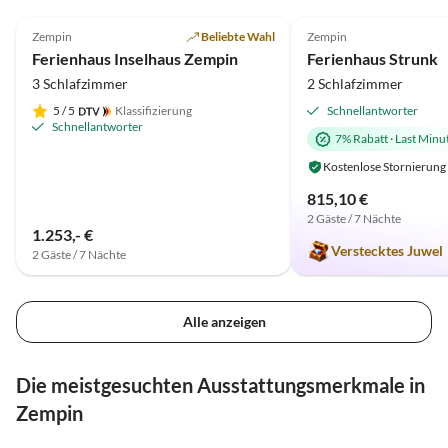
4.9
(19)
5.0
(7)
Zempin
Beliebte Wahl
Zempin
Ferienhaus Inselhaus Zempin
Ferienhaus Strunk
3 Schlafzimmer
2 Schlafzimmer
5
/ 5
Klassifizierung
Schnellantworter
Schnellantworter
7% Rabatt
·
Last Minu
Kostenlose Stornierung
815,10 €
2 Gäste / 7 Nächte
1.253,- €
Verstecktes Juwel
2 Gäste / 7 Nächte
Alle anzeigen
Die meistgesuchten Ausstattungsmerkmale in
Zempin