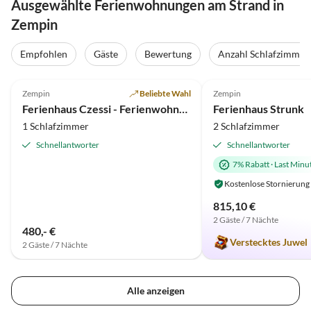
Ausgewählte Ferienwohnungen am Strand in
Zempin
Empfohlen
Gäste
Bewertung
Anzahl Schlafzimmer
4.7
(9)
Top-Inserat
5.0
(7)
Zempin
Beliebte Wahl
Zempin
Ferienhaus Czessi - Ferienwohnung 1
Ferienhaus Strunk
1 Schlafzimmer
2 Schlafzimmer
Schnellantworter
Schnellantworter
7% Rabatt
·
Last Minu
Kostenlose Stornierung
815,10 €
2 Gäste / 7 Nächte
480,- €
Verstecktes Juwel
2 Gäste / 7 Nächte
Alle anzeigen