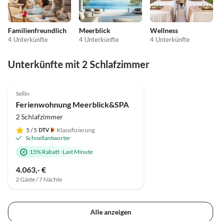
Familienfreundlich
Meerblick
Wellness
4 Unterkünfte
4 Unterkünfte
4 Unterkünfte
Unterkünfte mit 2 Schlafzimmer
4.9
(4)
Top-Inserat
Sellin
Ferienwohnung Meerblick&SPA
2 Schlafzimmer
5
/ 5
Klassifizierung
Schnellantworter
15% Rabatt
·
Last Minute
4.063,- €
2 Gäste / 7 Nächte
Alle anzeigen