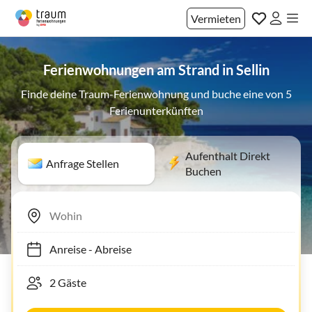
Vermieten
Ferienwohnungen am Strand in Sellin
Finde deine Traum-Ferienwohnung und buche eine von 5
Ferienunterkünften
Aufenthalt Direkt
Anfrage Stellen
Buchen
Anreise
-
Abreise