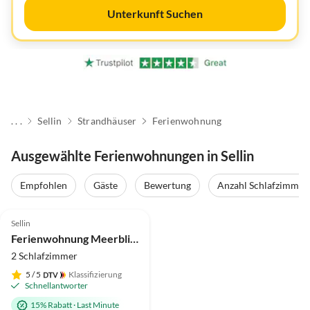
Unterkunft Suchen
. . .
Sellin
Strandhäuser
Ferienwohnung
Ausgewählte Ferienwohnungen in Sellin
Empfohlen
Gäste
Bewertung
Anzahl Schlafzimmer
4.9
(4)
Top-Inserat
Sellin
Ferienwohnung Meerblick&SPA
2 Schlafzimmer
5
/ 5
Klassifizierung
Schnellantworter
15% Rabatt
·
Last Minute