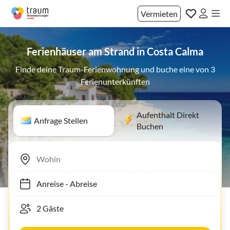
Vermieten
Ferienhäuser am Strand in Costa Calma
Finde deine Traum-Ferienwohnung und buche eine von 3
Ferienunterkünften
Aufenthalt Direkt
Anfrage Stellen
Buchen
Anreise
-
Abreise