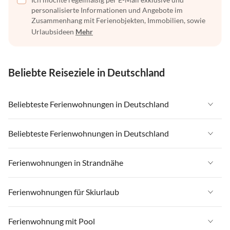
personalisierte Informationen und Angebote im
Zusammenhang mit Ferienobjekten, Immobilien, sowie
Urlaubsideen
Mehr
Beliebte Reiseziele in Deutschland
Beliebteste Ferienwohnungen in Deutschland
Ferienwohnungen in Deutschland
Beliebteste Ferienwohnungen in Deutschland
Ferienwohnungen in Ostsee
Ferienwohnungen in Deutschland
Ferienwohnungen in Strandnähe
Ferienwohnungen in Nordsee
Ferienwohnungen in Ostsee
Ferienwohnungen in Schleswig-Holstein
Ferienwohnungen in Strandnähe in Deutschland
Ferienwohnungen für Skiurlaub
Ferienwohnungen in Nordsee
Ferienwohnungen in Mecklenburg-Vorpommern
Ferienwohnungen in Strandnähe in Ostsee
Ferienwohnungen in Schleswig-Holstein
Ferienwohnungen für Skiurlaub in Deutschland
Ferienwohnung mit Pool
Ferienwohnungen in Niedersachsen
Ferienwohnungen in Strandnähe in Nordsee