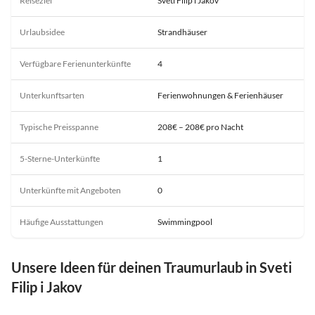
Reiseziel
Sveti Filip i Jakov
Urlaubsidee
Strandhäuser
Verfügbare Ferienunterkünfte
4
Unterkunftsarten
Ferienwohnungen & Ferienhäuser
Typische Preisspanne
208€ – 208€ pro Nacht
5-Sterne-Unterkünfte
1
Unterkünfte mit Angeboten
0
Häufige Ausstattungen
Swimmingpool
Unsere Ideen für deinen Traumurlaub in Sveti
Filip i Jakov