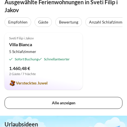
Ausgewählte Ferienwohnungen in Sveti Filip i
Jakov
Empfohlen
Gäste
Bewertung
Anzahl Schlafzimmer
5.0
(1)
Sveti Filip i Jakov
Villa Bianca
5 Schlafzimmer
Sofort Buchung
Schnellantworter
1.460,48 €
2 Gäste / 7 Nächte
Verstecktes Juwel
Alle anzeigen
Urlaubsideen