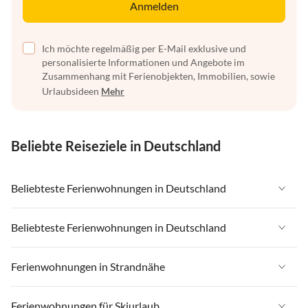
Anmelden
Ich möchte regelmäßig per E-Mail exklusive und
personalisierte Informationen und Angebote im
Zusammenhang mit Ferienobjekten, Immobilien, sowie
Urlaubsideen
Mehr
Beliebte Reiseziele in Deutschland
Beliebteste Ferienwohnungen in Deutschland
Ferienwohnungen in Deutschland
Beliebteste Ferienwohnungen in Deutschland
Ferienwohnungen in Ostsee
Ferienwohnungen in Deutschland
Ferienwohnungen in Strandnähe
Ferienwohnungen in Nordsee
Ferienwohnungen in Ostsee
Ferienwohnungen in Schleswig-Holstein
Ferienwohnungen in Strandnähe in Deutschland
Ferienwohnungen für Skiurlaub