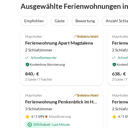
Ausgewählte Ferienwohnungen i
Empfohlen
Gäste
Bewertung
Anzahl Schl
5.0
(20)
Top-Inserat
5.0
Mayrhofen
Beliebte Wahl
Mayrhofe
Familie
Ferienwohnung Apart Magdalena
Ferienw
2 Schlafzimmer
2 Schlaf
Schnellantworter
Schnel
Kostenlose Stornierung
Kostenl
840,- €
638,- €
2 Gäste / 7 Nächte
2 Gäste / 
5.0
(6)
5.0
Mayrhofen
Beliebte Wahl
Mayrhofe
Ferienwohnung Penkenblick im Haus Tasser
3 Schlafzimmer
2 Schlaf
4
/ 5
Klassifizierung
4
/ 5
10% Rabatt
·
Last Minute