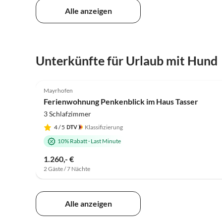
Alle anzeigen
Unterkünfte für Urlaub mit Hund
5.0
(6)
Mayrhofen
Ferienwohnung Penkenblick im Haus Tasser
3 Schlafzimmer
4
/ 5
Klassifizierung
10% Rabatt
·
Last Minute
1.260,- €
2 Gäste / 7 Nächte
Alle anzeigen