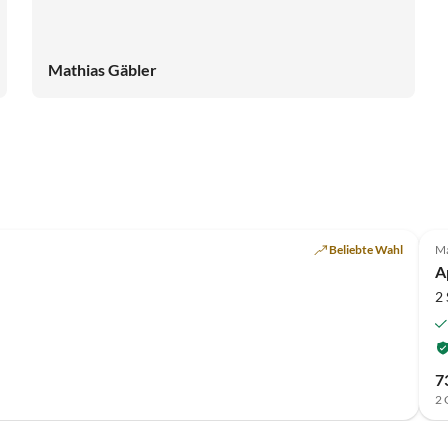
Mathias Gäbler
Top-Inserat
Beliebte Wahl
Ma
A
2
7
2 