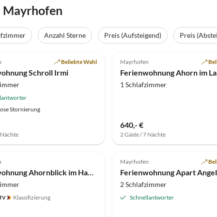
n Mayrhofen
afzimmer
Anzahl Sterne
Preis (Aufsteigend)
Preis (Abste
(19)
4.9
(12)
n
Beliebte Wahl
Mayrhofen
Bel
nparadies
ohnung Schroll Irmi
zimmer
1 Schlafzimmer
lantworter
ose Stornierung
640,- €
7 Nächte
2 Gäste / 7 Nächte
(5)
5.0
(2)
n
Mayrhofen
Bel
Ferienwohnung Ahornblick im Haus Tasser
Ferienwohnung Apart Angel
zimmer
2 Schlafzimmer
Klassifizierung
Schnellantworter