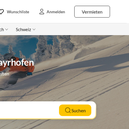
Vermieten
Wunschliste
Anmelden
ch
Schweiz
ayrhofen
nften
Suchen