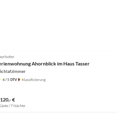
5.0
(5)
yrhofen
erienwohnung Ahornblick im Haus Tasser
 Schlafzimmer
4
/ 5
Klassifizierung
.120,- €
Gäste / 7 Nächte