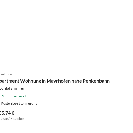
4.0
(11)
yrhofen
partment Wohnung in Mayrhofen nahe Penkenbahn
 Schlafzimmer
Schnellantworter
Kostenlose Stornierung
35,74 €
Gäste / 7 Nächte