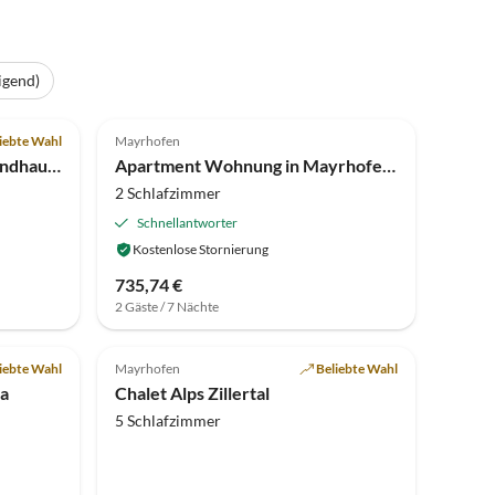
igend)
Top-Inserat
4.0
(11)
iebte Wahl
Mayrhofen
Ferienwohnung Ahorn im Landhaus Christina
Apartment Wohnung in Mayrhofen nahe Penkenbahn
2 Schlafzimmer
Schnellantworter
Kostenlose Stornierung
735,74 €
2 Gäste / 7 Nächte
4.5
(2)
iebte Wahl
Mayrhofen
Beliebte Wahl
a
Chalet Alps Zillertal
5 Schlafzimmer