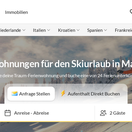
Immobilien
iederlande
Italien
Kroatien
Spanien
Frankrei
ohnungen für den Skiurlaub in M
e deine Traum-Ferienwohnung und buche eine von 24 Ferienunterkü
Anfrage Stellen
Aufenthalt Direkt Buchen
Anreise
-
Abreise