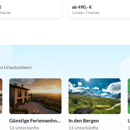
€
ab 490,- €
7 Nächte
2 Gäste / 7 Nächte
kte Urlaubsideen!
Günstige Ferienwohnungen
In den Bergen
U
16 Unterkünfte
16 Unterkünfte
1