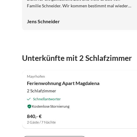
Familie Schneider. Wir kommen bestimmt mal wieder
vorbei. :-)
Jens Schneider
Unterkünfte mit 2 Schlafzimmer
5.0
(20)
Mayrhofen
Ferienwohnung Apart Magdalena
2 Schlafzimmer
Schnellantworter
Kostenlose Stornierung
840,- €
2 Gäste / 7 Nächte