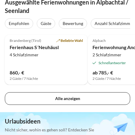
Ausgewählte Ferienwohnungen in Alpbachtal /
Seenland
Empfohlen
Gäste
Bewertung
Anzahl Schlafzimmer
4.8
(40)
Brandenberg (Tirol)
Beliebte Wahl
Alpbach
Super-Gastgeber
Ferienhaus S´Neuhäusl
4 Schlafzimmer
2 Schlafzimmer
Schnellantworter
860,- €
ab 785,- €
2 Gäste / 7 Nächte
2 Gäste / 7 Nächte
Alle anzeigen
Urlaubsideen
Nicht sicher, wohin es gehen soll? Entdecken Sie