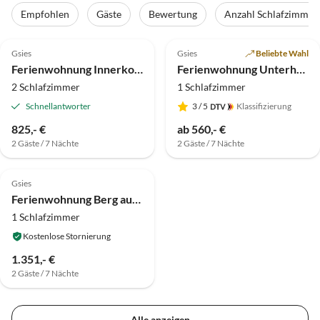
Empfohlen
Gäste
Bewertung
Anzahl Schlafzimmer
5.0
(4)
5.0
(2)
Gsies
Gsies
Beliebte Wahl
Ferienwohnung Innerkohlerhof
Ferienwohnung Unterhabererhof
2 Schlafzimmer
1 Schlafzimmer
Schnellantworter
3
/ 5
Klassifizierung
825,- €
ab 560,- €
2 Gäste / 7 Nächte
2 Gäste / 7 Nächte
Gsies
Ferienwohnung Berg auf dem Bauernhof
1 Schlafzimmer
Kostenlose Stornierung
1.351,- €
2 Gäste / 7 Nächte
Alle anzeigen