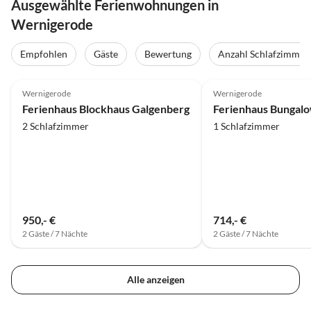
Ausgewählte Ferienwohnungen in
Wernigerode
Empfohlen
Gäste
Bewertung
Anzahl Schlafzimmer
4.9
(25)
5.0
(16)
Wernigerode
Wernigerode
Ferienhaus Blockhaus Galgenberg
2 Schlafzimmer
1 Schlafzimmer
950,- €
714,- €
2 Gäste / 7 Nächte
2 Gäste / 7 Nächte
Alle anzeigen