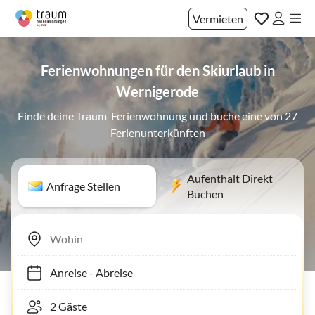
Vermieten
Ferienwohnungen für den Skiurlaub in
Wernigerode
Finde deine Traum-Ferienwohnung und buche eine von 27
Ferienunterkünften
Aufenthalt Direkt
Anfrage Stellen
Buchen
Anreise
-
Abreise