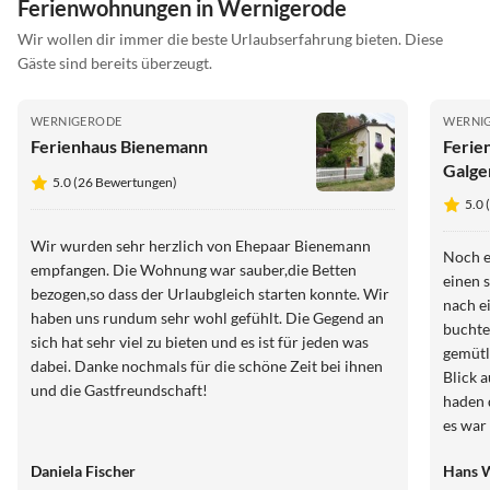
Ferienwohnungen in Wernigerode
Wir wollen dir immer die beste Urlaubserfahrung bieten. Diese
Gäste sind bereits überzeugt.
WERNIGERODE
WERNI
Ferienhaus Bienemann
Ferie
Galge
5.0 (26 Bewertungen)
5.0
Wir wurden sehr herzlich von Ehepaar Bienemann
Noch e
empfangen. Die Wohnung war sauber,die Betten
einen 
bezogen,so dass der Urlaubgleich starten konnte. Wir
nach e
haben uns rundum sehr wohl gefühlt. Die Gegend an
buchten den
sich hat sehr viel zu bieten und es ist für jeden was
gemütl
dabei. Danke nochmals für die schöne Zeit bei ihnen
Blick a
und die Gastfreundschaft!
haden 
es war sc
Mal!
Daniela Fischer
Hans 