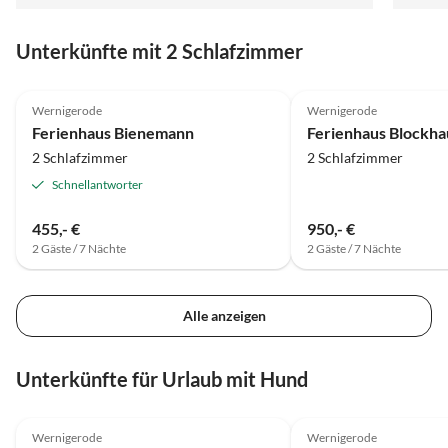
Unterkünfte mit 2 Schlafzimmer
5.0
(26)
4.9
(25)
Wernigerode
Wernigerode
Ferienhaus Bienemann
Ferienhaus Blockha
2 Schlafzimmer
2 Schlafzimmer
Schnellantworter
455,- €
950,- €
2 Gäste / 7 Nächte
2 Gäste / 7 Nächte
Alle anzeigen
Unterkünfte für Urlaub mit Hund
4.9
(25)
5.0
(16)
Wernigerode
Wernigerode