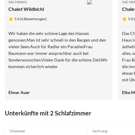
SACHRANG
SACHR
Chalet Wildbichl
Chale
5.0 (6 Bewertungen)
5.0 
Wir haben die sehr schöne Lage des Hauses
Das Ch
genossen.Man ist sehr schnell in den Bergen und den
Haus i
vielen Seen.Auch für Radler ein ParadiesFrau
ästhet
Baumann war immer ansprechbar auch bei
alles,
Sonderwünschen.Vielen Dank für die schöne Zeit.Wir
Frau B
kommen sicherlich wieder
die im
etwas 
mit Üb
alles.
Elmar Auer
Elke M
Unterkünfte mit 2 Schlafzimmer
5.0
(6)
5.0
(5)
Chiemsee
Sachrang