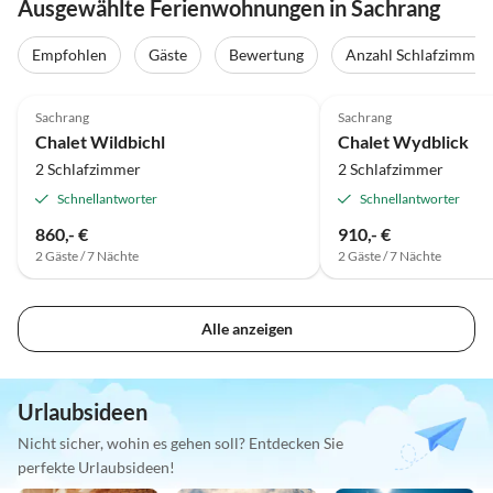
Ausgewählte Ferienwohnungen in Sachrang
Empfohlen
Gäste
Bewertung
Anzahl Schlafzimmer
5.0
(6)
5.0
(5)
Sachrang
Sachrang
Chalet Wildbichl
Chalet Wydblick
2 Schlafzimmer
2 Schlafzimmer
Schnellantworter
Schnellantworter
860,- €
910,- €
2 Gäste / 7 Nächte
2 Gäste / 7 Nächte
Alle anzeigen
Urlaubsideen
Nicht sicher, wohin es gehen soll? Entdecken Sie
perfekte Urlaubsideen!