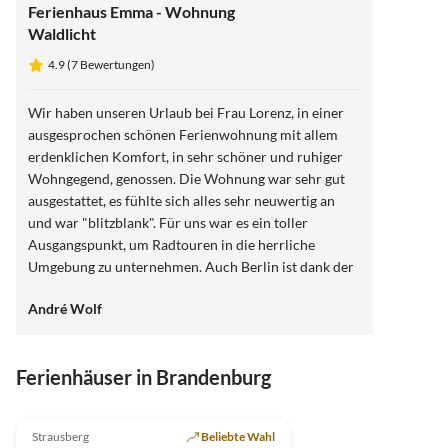
Ferienhaus Emma - Wohnung
Waldlicht
4.9 (7 Bewertungen)
Wir haben unseren Urlaub bei Frau Lorenz, in einer
ausgesprochen schönen Ferienwohnung mit allem
erdenklichen Komfort, in sehr schöner und ruhiger
Wohngegend, genossen. Die Wohnung war sehr gut
ausgestattet, es fühlte sich alles sehr neuwertig an
und war "blitzblank". Für uns war es ein toller
Ausgangspunkt, um Radtouren in die herrliche
Umgebung zu unternehmen. Auch Berlin ist dank der
öffentlichen Verkehrsanbindung sehr gut erreichbar.
André Wolf
Frau Lorenz war für uns eine sehr herzliche und
hilfsbereite Vermieterin und können sie wärmstens
empfehlen!
Ferienhäuser in Brandenburg
4.9
(7)
Strausberg
Beliebte Wahl