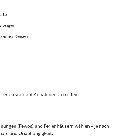
alte
vorzugen
nsames Reisen
iterien statt auf Annahmen zu treffen.
nungen (Fewos) und Ferienhäusern wählen – je nach
häre und Unabhängigkeit.