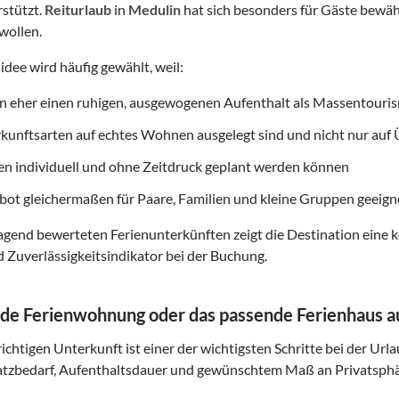
rstützt.
Reiturlaub
in
Medulin
hat sich besonders für Gäste bewährt
wollen.
idee wird häufig gewählt, weil:
on eher einen ruhigen, ausgewogenen Aufenthalt als Massentouri
rkunftsarten auf echtes Wohnen ausgelegt sind und nicht nur au
ten individuell und ohne Zeitdruck geplant werden können
ot gleichermaßen für Paare, Familien und kleine Gruppen geeigne
gend bewerteten Ferienunterkünften zeigt die Destination eine k
d Zuverlässigkeitsindikator bei der Buchung.
de Ferienwohnung oder das passende Ferienhaus 
ichtigen Unterkunft ist einer der wichtigsten Schritte bei der Url
atzbedarf, Aufenthaltsdauer und gewünschtem Maß an Privatsphä