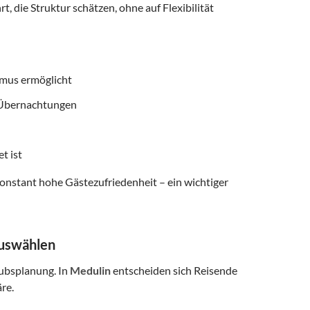
, die Struktur schätzen, ohne auf Flexibilität
smus ermöglicht
f Übernachtungen
t ist
onstant hohe Gästezufriedenheit – ein wichtiger
auswählen
aubsplanung. In
Medulin
entscheiden sich Reisende
re.