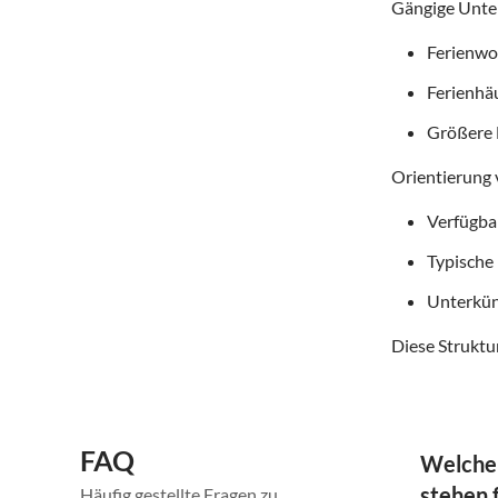
Gängige Unter
Ferienwoh
Ferienhä
Größere 
Orientierung 
Verfügba
Typische
Unterkün
Diese Struktur
FAQ
Welche
stehen 
Häufig gestellte Fragen zu