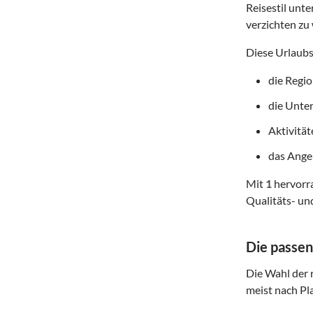
Reisestil unte
verzichten zu 
Diese Urlaubs
die Regi
die Unte
Aktivitä
das Angeb
Mit
1
hervorra
Qualitäts- un
Die passen
Die Wahl der r
meist nach Pl