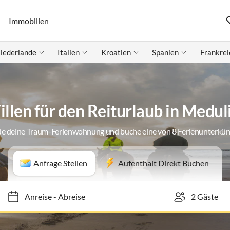
Immobilien
iederlande
Italien
Kroatien
Spanien
Frankrei
illen für den Reiturlaub in Medul
de deine Traum-Ferienwohnung und buche eine von 8 Ferienunterkün
Anfrage Stellen
Aufenthalt Direkt Buchen
Anreise
-
Abreise