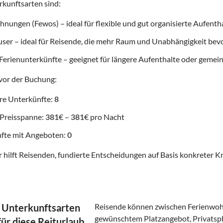
kunftsarten sind:
nungen (Fewos) – ideal für flexible und gut organisierte Aufenth
user – ideal für Reisende, die mehr Raum und Unabhängigkeit be
Ferienunterkünfte – geeignet für längere Aufenthalte oder gemei
vor der Buchung:
re Unterkünfte:
8
 Preisspanne:
381
€ –
381
€ pro Nacht
fte mit Angeboten:
0
 hilft Reisenden, fundierte Entscheidungen auf Basis konkreter Kr
 Unterkunftsarten
Reisende können zwischen Ferienwoh
gewünschtem Platzangebot, Privatsp
für diese Reiturlaub