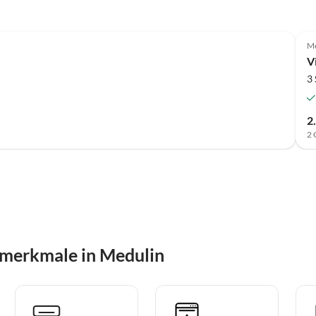
Me
V
3
2
2 
smerkmale in Medulin