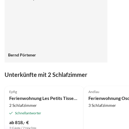
Bernd Pörtener
Unterkünfte mit 2 Schlafzimmer
5.0
(5)
4.8
(4)
Epfig
Andlau
Ferienwohnung Les Petits Tisserands "Côté Jardin"
Ferienwohnung Os
2 Schlafzimmer
3 Schlafzimmer
Schnellantworter
ab 818,- €
2 Gäste / 7 Nächte