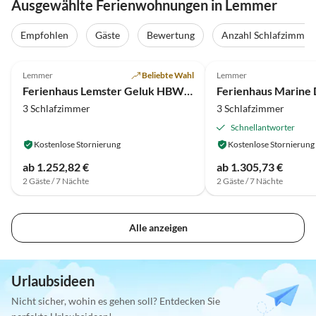
Ausgewählte Ferienwohnungen in Lemmer
Empfohlen
Gäste
Bewertung
Anzahl Schlafzimmer
4.9
(13)
5.0
(10)
Lemmer
Beliebte Wahl
Lemmer
Ferienhaus Lemster Geluk HBW 211
Ferienhaus Marine
3 Schlafzimmer
3 Schlafzimmer
Schnellantworter
Kostenlose Stornierung
Kostenlose Stornierung
ab 1.252,82 €
ab 1.305,73 €
2 Gäste / 7 Nächte
2 Gäste / 7 Nächte
Alle anzeigen
Urlaubsideen
Nicht sicher, wohin es gehen soll? Entdecken Sie