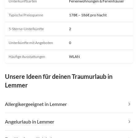
Unterkunftsarten
Ferienwohnungen & Ferienhäuser
Typische Preisspanne
178€ – 186€ pro Nacht
5-Sterne-Unterkünfte
2
Unterkünfte mit Angeboten
0
Häufige Ausstattungen
WLAN
Unsere Ideen für deinen Traumurlaub in
Lemmer
Allergikergeeignet in Lemmer
Angelurlaub in Lemmer