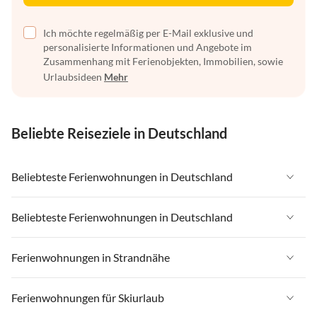
Ich möchte regelmäßig per E-Mail exklusive und
personalisierte Informationen und Angebote im
Zusammenhang mit Ferienobjekten, Immobilien, sowie
Urlaubsideen
Mehr
Beliebte Reiseziele in Deutschland
Beliebteste Ferienwohnungen in Deutschland
Ferienwohnungen in Deutschland
Beliebteste Ferienwohnungen in Deutschland
Ferienwohnungen in Ostsee
Ferienwohnungen in Deutschland
Ferienwohnungen in Strandnähe
Ferienwohnungen in Nordsee
Ferienwohnungen in Ostsee
Ferienwohnungen in Schleswig-Holstein
Ferienwohnungen in Strandnähe in Deutschland
Ferienwohnungen für Skiurlaub
Ferienwohnungen in Nordsee
Ferienwohnungen in Mecklenburg-Vorpommern