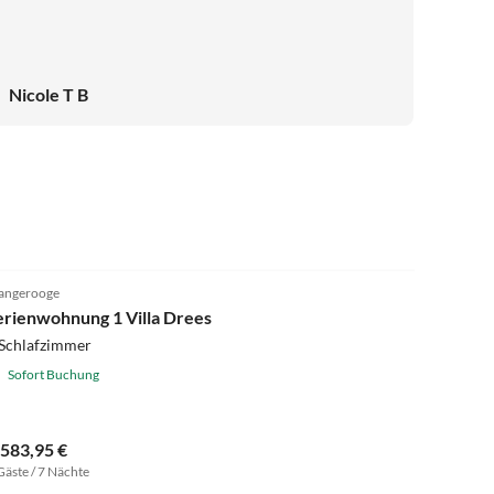
Nicole T B
4.8
(14)
angerooge
erienwohnung 1 Villa Drees
 Schlafzimmer
Sofort Buchung
.583,95 €
Gäste / 7 Nächte