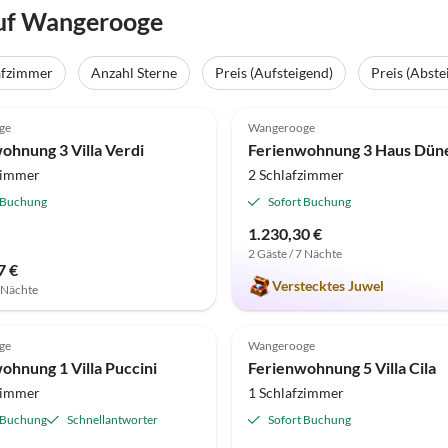
uf Wangerooge
afzimmer
Anzahl Sterne
Preis (Aufsteigend)
Preis (Abste
(28)
4.9
(27)
ge
Wangerooge
ohnung 3 Villa Verdi
Ferienwohnung 3 Haus Dün
zimmer
2 Schlafzimmer
 Buchung
Sofort Buchung
1.230,30 €
2 Gäste / 7 Nächte
7 €
Verstecktes Juwel
7 Nächte
(15)
4.7
(14)
ge
Wangerooge
ohnung 1 Villa Puccini
Ferienwohnung 5 Villa Cila
zimmer
1 Schlafzimmer
 Buchung
Schnellantworter
Sofort Buchung