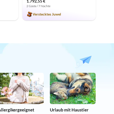
1.792,55 €
2 Gäste / 7 Nächte
Verstecktes Juwel
llergikergeeignet
Urlaub mit Haustier