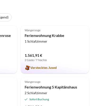
igend)
5.0
(26)
Wangerooge
enrose
Ferienwohnung Krabbe
1 Schlafzimmer
1.561,91 €
2 Gäste / 7 Nächte
Verstecktes Juwel
4.8
(5)
Wangerooge
Ferienwohnung 5 Kapitänshaus
2 Schlafzimmer
Sofort Buchung