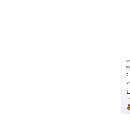
W
F
2
1
2 