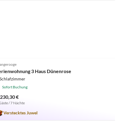
4.9
(27)
angerooge
erienwohnung 3 Haus Dünenrose
 Schlafzimmer
Sofort Buchung
.230,30 €
Gäste / 7 Nächte
Verstecktes Juwel