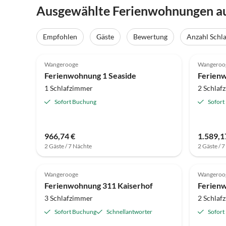
Ausgewählte Ferienwohnungen a
Empfohlen
Gäste
Bewertung
Anzahl Schl
4.8
(39)
4.6
Wangerooge
Wangeroo
Ferienwohnung 1 Seaside
Ferienw
1 Schlafzimmer
2 Schlaf
Sofort Buchung
Sofort
966,74 €
1.589,1
2 Gäste / 7 Nächte
2 Gäste / 
4.7
(20)
4.8
Wangerooge
Wangeroo
Ferienwohnung 311 Kaiserhof
Ferienw
3 Schlafzimmer
2 Schlaf
Sofort Buchung
Schnellantworter
Sofort