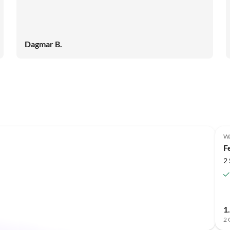
Dagmar B.
W
F
2
1
2 