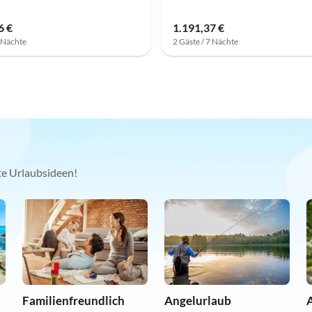
6 €
1.191,37 €
7 Nächte
2 Gäste / 7 Nächte
kte Urlaubsideen!
Familienfreundlich
Angelurlaub
A