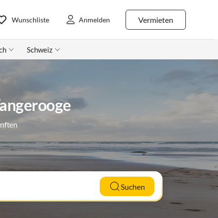
Vermieten
Wunschliste
Anmelden
ch
Schweiz
Wangerooge
ünften
Suchen