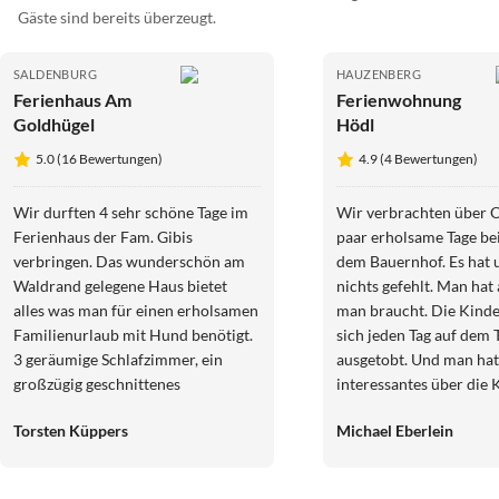
Gäste sind bereits überzeugt.
SALDENBURG
HAUZENBERG
Ferienhaus Am
Ferienwohnung
Goldhügel
Hödl
5.0 (16 Bewertungen)
4.9 (4 Bewertungen)
Wir durften 4 sehr schöne Tage im
Wir verbrachten über O
Ferienhaus der Fam. Gibis
paar erholsame Tage bei
verbringen. Das wunderschön am
dem Bauernhof. Es hat 
Waldrand gelegene Haus bietet
nichts gefehlt. Man hat 
alles was man für einen erholsamen
man braucht. Die Kind
Familienurlaub mit Hund benötigt.
sich jeden Tag auf dem
3 geräumige Schlafzimmer, ein
ausgetobt. Und man hat
großzügig geschnittenes
interessantes über die
Badezimmer mit Dusche &
erfahren. Auch ist die 
Torsten Küppers
Michael Eberlein
Badewanne sowie einer separaten
wunderschön. Man ist i
Toilette im EG & eine voll
Zeit in Österreich. Wi
ausgestattete Küche tragen zum
bestimmt bald wieder. 