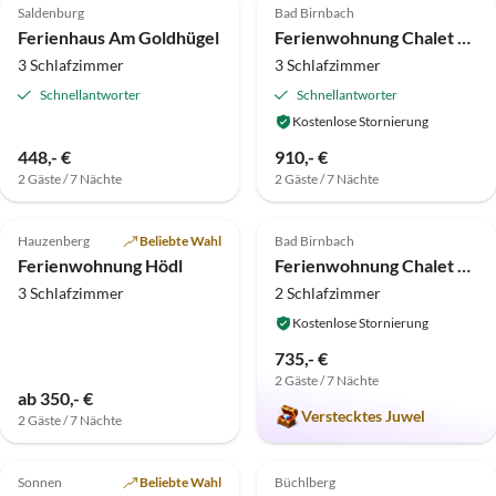
Saldenburg
Bad Birnbach
Ferienhaus Am Goldhügel
Ferienwohnung Chalet am Bach II
3 Schlafzimmer
3 Schlafzimmer
Schnellantworter
Schnellantworter
Kostenlose Stornierung
448,- €
910,- €
2 Gäste / 7 Nächte
2 Gäste / 7 Nächte
4.9
(4)
4.8
(4)
Hauzenberg
Beliebte Wahl
Bad Birnbach
Ferienwohnung Hödl
Ferienwohnung Chalet am Bach I
3 Schlafzimmer
2 Schlafzimmer
Kostenlose Stornierung
735,- €
2 Gäste / 7 Nächte
ab 350,- €
Verstecktes Juwel
2 Gäste / 7 Nächte
5.0
(1)
Sonnen
Beliebte Wahl
Büchlberg