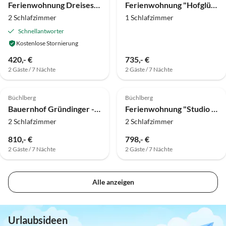
Ferienwohnung Dreisessel
Ferienwohnung "Hofglück" auf dem Bauernhof
2 Schlafzimmer
1 Schlafzimmer
Schnellantworter
Kostenlose Stornierung
420,- €
735,- €
2 Gäste / 7 Nächte
2 Gäste / 7 Nächte
Büchlberg
Büchlberg
Bauernhof Gründinger - natürlich urlauben
Ferienwohnung "Studio Panorama"
2 Schlafzimmer
2 Schlafzimmer
810,- €
798,- €
2 Gäste / 7 Nächte
2 Gäste / 7 Nächte
Alle anzeigen
Urlaubsideen