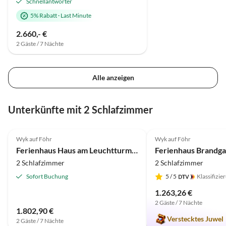
Schnellantworter
5% Rabatt
·
Last Minute
2.660,- €
2 Gäste / 7 Nächte
Alle anzeigen
Unterkünfte mit 2 Schlafzimmer
4.7
(24)
4.8
(22)
Wyk auf Föhr
Wyk auf Föhr
Ferienhaus Haus am Leuchtturm Hausteil 5
2 Schlafzimmer
2 Schlafzimmer
Sofort Buchung
5
/ 5
Klassifizie
1.263,26 €
2 Gäste / 7 Nächte
1.802,90 €
Verstecktes Juwel
2 Gäste / 7 Nächte