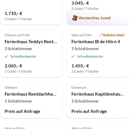
3.045,- €
2 Gäste / 7 Nächte
1.710,- €
Verstecktes Juwel
2 Gäste / 7 Nächte
4.8
(6)
Top-Inserat
5.0
(1)
Oldsum auf Föhr
Wyk auf Föhr
Beliebte Wahl
Ferienhaus Teddys Reethüs
Ferienhaus Bi de Hörn 4
3 Schlafzimmer
3 Schlafzimmer
Schnellantworter
Schnellantworter
2.065,- €
1.455,- €
2 Gäste / 7 Nächte
2 Gäste / 7 Nächte
Nieblum
Oevenum
Ferienhaus Reetdachhaus Hochstieg in Nieblum
Ferienhaus Kapitänshaus auf Föhr
1 Schlafzimmer
3 Schlafzimmer
Preis auf Anfrage
Preis auf Anfrage
Wyk auf Föhr
Wyk auf Föhr