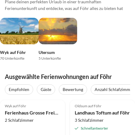
Plane deinen perfekten Urlaub in einer traumhaften
Ferienunterkunft und entdecke, was auf Föhr alles zu bieten hat
Wyk auf Föhr
Utersum
70 Unterkünfte
5 Unterkünfte
Ausgewählte Ferienwohnungen auf Föhr
Empfohlen
Gäste
Bewertung
Anzahl Schlafzimmer
5.0
(22)
5.0
(8)
Top-Inserat
Wyk auf Föhr
Oldsum auf Föhr
Ferienhaus Grosse Freizeit
Landhaus Toftum auf Föhr
2 Schlafzimmer
3 Schlafzimmer
Schnellantworter