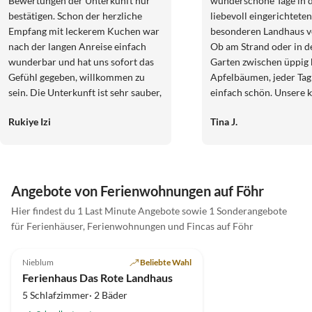
Bewertungen der Unterkunft nur
wunderschöne Tage in 
bestätigen. Schon der herzliche
liebevoll eingerichtete
Empfang mit leckerem Kuchen war
besonderen Landhaus v
nach der langen Anreise einfach
Ob am Strand oder in 
wunderbar und hat uns sofort das
Garten zwischen üppig
Gefühl gegeben, willkommen zu
Apfelbäumen, jeder Tag
sein. Die Unterkunft ist sehr sauber,
einfach schön. Unsere k
liebevoll eingerichtet und absolut
Tochter und unser Hun
Rukiye Izi
Tina J.
familienfreundlich. Unsere Kinder
sich hier sehr frei bewe
hatten riesigen Spaß im schönen
Garten, und der bereitgestellte
Bollerwagen war für die
Strandgänge einfach Gold wert. Wir
Angebote von Ferienwohnungen auf Föhr
haben uns von der ersten bis zur
Hier findest du 1 Last Minute Angebote sowie 1 Sonderangebote
letzten Minute rundum
für Ferienhäuser, Ferienwohnungen und Fincas auf Föhr
wohlgefühlt. Vielen Dank für diesen
4.9
(4)
wunderschönen Aufenthalt, wir
kommen sehr gerne wieder und
Nieblum
Beliebte Wahl
können die Unterkunft von Herzen
Ferienhaus Das Rote Landhaus
weiterempfehlen!
5 Schlafzimmer· 2 Bäder