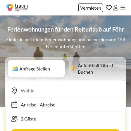
Vermieten
Ferienwohnungen für den Reiturlaub auf Föhr
Finde deine Traum-Ferienwohnung und buche eine von 153
Ferienunterkünften
Aufenthalt Direkt
Anfrage Stellen
Buchen
Anreise
-
Abreise