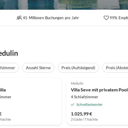
45 Millionen Buchungen pro Jahr
99% Empf
edulin
afzimmer
Anzahl Sterne
Preis (Aufsteigend)
Preis (Abste
Medulin
ilia
zimmer
4 Schlafzimmer
Schnellantworter
€
1.025,99 €
7 Nächte
2 Gäste / 7 Nächte