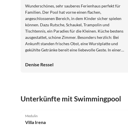
Wunderschönes, sehr sauberes Ferienhaus perfekt für
Familien. Der Pool hat vorne einen flachen,
angeschlossenen Bereich, in dem Kinder sicher spielen
können. Dazu Rutsche, Schaukel, Trampolin und
Tischtennis, ein Paradies für die Kleinen. Küche bestens
ausgestattet, schöne Zimmer. Besonders herzlich: Bei
Ankunft standen frisches Obst, eine Wurstplatte und
gekühlte Getränke bereit eine liebevolle Geste. In einer
ungewöhnlich regenreichen Woche hätten wir einen
Trockner praktisch gefunden, sonst war alles perfekt.
Denise Ressel
Wir haben uns sehr wohlgefühlt und würden jederzeit
wiederkommen.
Unterkünfte mit Swimmingpool
4.9
(5)
Medulin
Villa Irena