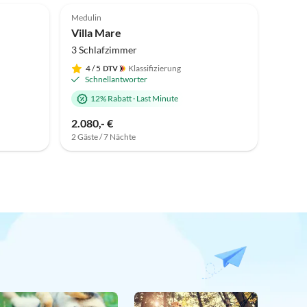
Medulin
Villa Mare
3 Schlafzimmer
4
/ 5
Klassifizierung
Schnellantworter
12% Rabatt
·
Last Minute
2.080,- €
2 Gäste / 7 Nächte