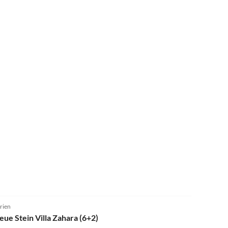
5.0
(1)
trien
eue Stein Villa Zahara (6+2)