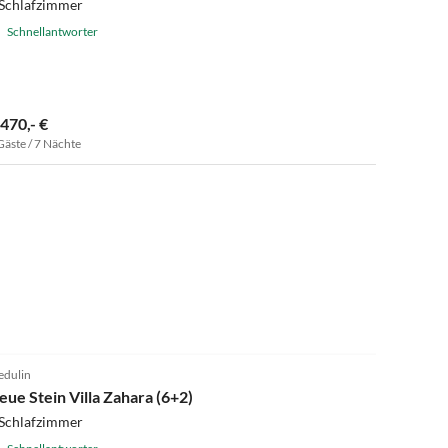
 Schlafzimmer
Schnellantworter
.470,- €
Gäste / 7 Nächte
5.0
(1)
dulin
eue Stein Villa Zahara (6+2)
 Schlafzimmer