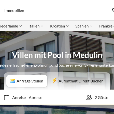
Immobilien
iederlande
Italien
Kroatien
Spanien
Frankrei
Villen mit Pool in Medulin
e deine Traum-Ferienwohnung und buche eine von 37 Ferienunterkü
Anfrage Stellen
Aufenthalt Direkt Buchen
Anreise
-
Abreise