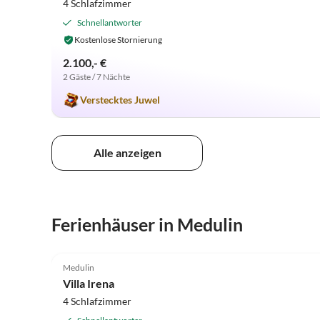
4 Schlafzimmer
Schnellantworter
Kostenlose Stornierung
2.100,- €
2 Gäste / 7 Nächte
Verstecktes Juwel
Alle anzeigen
Ferienhäuser in Medulin
4.9
(5)
Medulin
Villa Irena
4 Schlafzimmer