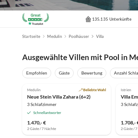
135.135 Unterkünfte
Startseite
Medulin
Poolhäuser
Villa
Ausgewählte Villen mit Pool in M
Empfohlen
Gäste
Bewertung
Anzahl Schl
5.0
(1)
Medulin
Beliebte Wahl
Istrien
Neue Stein Villa Zahara (6+2)
Villa Em
3 Schlafzimmer
3 Schlaf
Schnellantworter
1.470,- €
1.708,- 
2 Gäste / 7 Nächte
2 Gäste / 