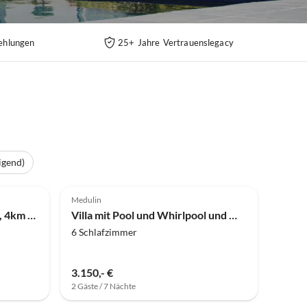
ehlungen
25+ Jahre Vertrauenslegacy
igend)
Medulin
Villa Seve mit privatem Pool, 4km Strand
Villa mit Pool und Whirlpool und Meerblick
6 Schlafzimmer
3.150,- €
2 Gäste / 7 Nächte