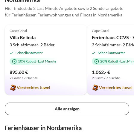
Hier findest du 2 Last Minute Angebote sowie 2 Sonderangebote
für Ferienhäuser, Ferienwohnungen und Fincas in Nordamerika
5.0
(4)
5.0
(3)
Cape Coral
Cape Coral
Villa Belinda
Ferienhaus CCVS - 
3 Schlafzimmer· 2 Bäder
3 Schlafzimmer· 2 Bäd
Schnellantworter
Schnellantworter
10% Rabatt
·
Last Minute
20% Rabatt
·
Last Min
895,60 €
1.062,- €
2 Gäste / 7 Nächte
2 Gäste / 7 Nächte
Verstecktes Juwel
Verstecktes Juwel
Alle anzeigen
Ferienhäuser in Nordamerika