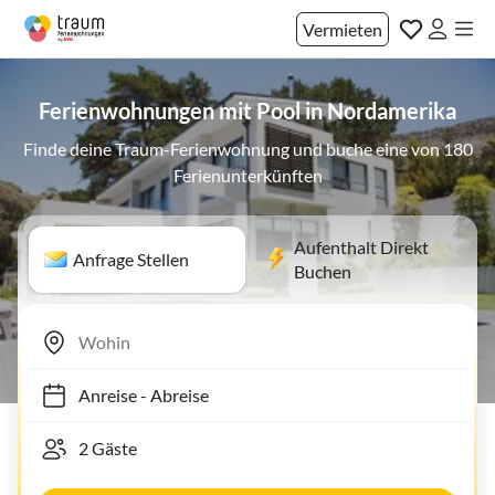
Vermieten
Ferienwohnungen mit Pool in Nordamerika
Finde deine Traum-Ferienwohnung und buche eine von 180
Ferienunterkünften
Aufenthalt Direkt
Anfrage Stellen
Buchen
Anreise
-
Abreise