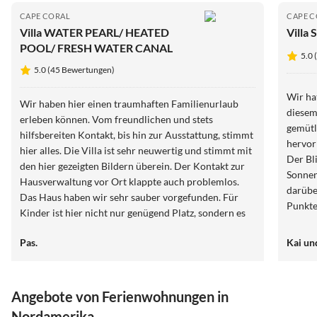
CAPE CORAL
CAPE 
Villa WATER PEARL/ HEATED
Villa 
POOL/ FRESH WATER CANAL
5.0
5.0 (45 Bewertungen)
Wir ha
Wir haben hier einen traumhaften Familienurlaub
diesem
erleben können. Vom freundlichen und stets
gemütli
hilfsbereiten Kontakt, bis hin zur Ausstattung, stimmt
hervor
hier alles. Die Villa ist sehr neuwertig und stimmt mit
Der Bl
den hier gezeigten Bildern überein. Der Kontakt zur
Sonnen
Hausverwaltung vor Ort klappte auch problemlos.
darübe
Das Haus haben wir sehr sauber vorgefunden. Für
Punkte
Kinder ist hier nicht nur genügend Platz, sondern es
wunder
stehen auch diverse Spiele, Fahrräder, etc zur
Pas.
Kai un
Verfügung. Die Umgebung ist sehr freundlich und gut
gelegen für Restaurantbesuche und Einkäufe. Als
regelmäßige Cape Coral Urlauber ist diese Villa nun
unter unsere Top-Favoriten! Wir können diese Villa
Angebote von Ferienwohnungen in
uneingeschränkt empfehlen.
Nordamerika