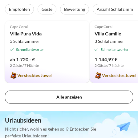
Empfohlen
Gäste
Bewertung
Anzahl Schlafzimmer
5.0
(2)
Top-Inserat
5.0
(1)
Cape Coral
Cape Coral
Super-Gastgeber
Villa Pura Vida
Villa Camille
3 Schlafzimmer
3 Schlafzimmer
Schnellantworter
Schnellantworter
ab 1.720,- €
1.144,97 €
2 Gäste / 7 Nächte
2 Gäste / 7 Nächte
Verstecktes Juwel
Verstecktes Juwel
Alle anzeigen
Urlaubsideen
Nicht sicher, wohin es gehen soll? Entdecken Sie
perfekte Urlaubsideen!