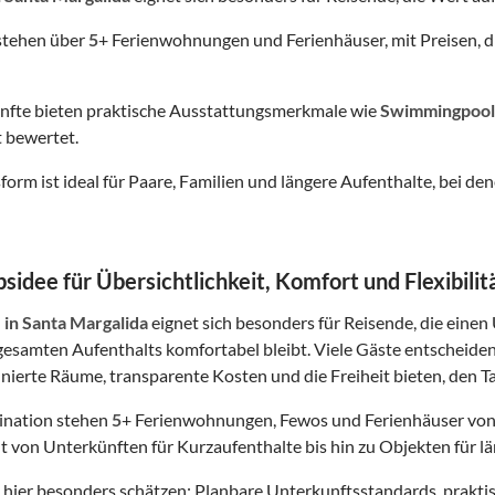
stehen über
5
+ Ferienwohnungen und Ferienhäuser, mit Preisen, d
nfte bieten praktische Ausstattungsmerkmale wie
Swimmingpool
 bewertet.
form ist ideal für Paare, Familien und längere Aufenthalte, bei
sidee für Übersichtlichkeit, Komfort und Flexibilit
n
in Santa Margalida
eignet sich besonders für Reisende, die einen 
esamten Aufenthalts komfortabel bleibt. Viele Gäste entscheide
finierte Räume, transparente Kosten und die Freiheit bieten, den Ta
tination stehen
5
+ Ferienwohnungen, Fewos und Ferienhäuser von
t von Unterkünften für Kurzaufenthalte bis hin zu Objekten für lä
hier besonders schätzen: Planbare Unterkunftsstandards, prakt