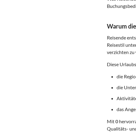
Buchungsbedin
Warum dies
Reisende entsc
Reisestil unte
verzichten zu 
Diese Urlaubs
die Regi
die Unte
Aktivitä
das Angeb
Mit
0
hervorra
Qualitäts- un