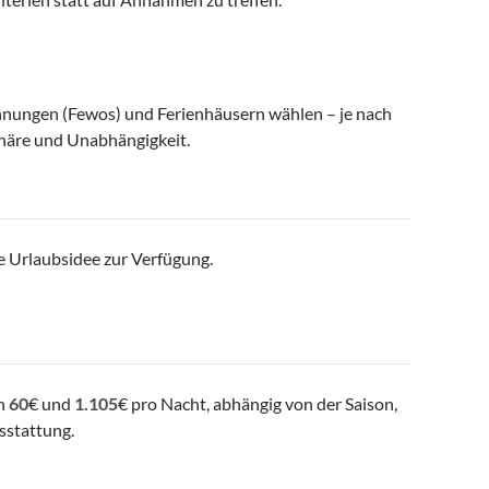
nungen (Fewos) und Ferienhäusern wählen – je nach
häre und Unabhängigkeit.
e Urlaubsidee zur Verfügung.
en
60
€ und
1.105
€ pro Nacht, abhängig von der Saison,
sstattung.