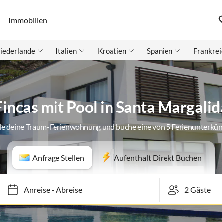
Immobilien
iederlande
Italien
Kroatien
Spanien
Frankrei
Fincas mit Pool in Santa Margalid
de deine Traum-Ferienwohnung und buche eine von 5 Ferienunterkün
Anfrage Stellen
Aufenthalt Direkt Buchen
Anreise
-
Abreise