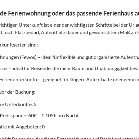
de Ferienwohnung oder das passende Ferienhaus 
ichtigen Unterkunft ist einer der wichtigsten Schritte bei der Url
t nach Platzbedarf, Aufenthaltsdauer und gewünschtem Maß an P
kunftsarten sind:
nungen (Fewos) – ideal für flexible und gut organisierte Aufenth
user – ideal für Reisende, die mehr Raum und Unabhängigkeit be
Ferienunterkünfte – geeignet für längere Aufenthalte oder gemei
vor der Buchung:
re Unterkünfte:
5
 Preisspanne:
60
€ –
1.105
€ pro Nacht
fte mit Angeboten:
0
 hilft Reisenden, fundierte Entscheidungen auf Basis konkreter Kr