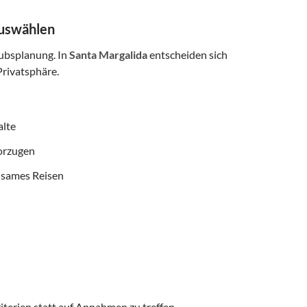
auswählen
aubsplanung. In
Santa Margalida
entscheiden sich
rivatsphäre.
alte
vorzugen
nsames Reisen
iterien statt auf Annahmen zu treffen.