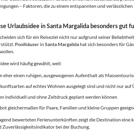
gungen – Faktoren, die zu einem entspannten und verlässlichen 
e Urlaubsidee in Santa Margalida besonders gut fu
heiden sich für ein Reiseziel nicht nur aufgrund seiner Beliebthei
rstützt.
Poolhäuser
in
Santa Margalida
hat sich besonders für Gäst
wollen.
idee wird häufig gewählt, weil:
on eher einen ruhigen, ausgewogenen Aufenthalt als Massentouri
rkunftsarten auf echtes Wohnen ausgelegt sind und nicht nur au
ten individuell und ohne Zeitdruck geplant werden können
ot gleichermaßen für Paare, Familien und kleine Gruppen geeigne
gend bewerteten Ferienunterkünften zeigt die Destination eine k
d Zuverlässigkeitsindikator bei der Buchung.