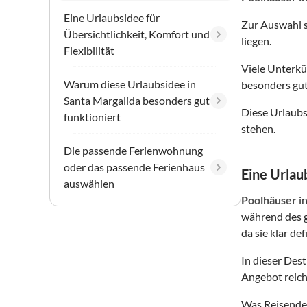
Eine Urlaubsidee für
Zur Auswahl 
Übersichtlichkeit, Komfort und
liegen.
Flexibilität
Viele Unterkü
Warum diese Urlaubsidee in
besonders gut
Santa Margalida besonders gut
Diese Urlaubs
funktioniert
stehen.
Die passende Ferienwohnung
oder das passende Ferienhaus
Eine Urlaub
auswählen
Poolhäuser
i
während des g
da sie klar de
In dieser Des
Angebot reich
Was Reisende 