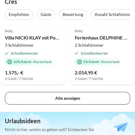
Cres
Empfohlen
Gäste
Bewertung
Anzahl Schlafzimmer
5.0
(1)
Belej
Belej
Villa NICKI KLAY mit Pool und Meerblick Insel Cres
Ferienhaus DELPHINE mit Pool, Jacuzzi und Meerblick
3 Schlafzimmer
2 Schlafzimmer
Schnellantworter
Schnellantworter
10% Rabatt
·
Kurzurlaub
5% Rabatt
·
Kurzurlaub
1.575,- €
2.014,95 €
2 Gäste / 7 Nächte
2 Gäste / 7 Nächte
Alle anzeigen
Urlaubsideen
Nicht sicher, wohin es gehen soll? Entdecken Sie