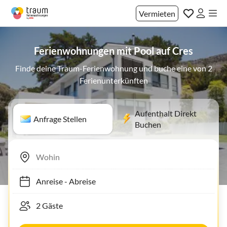
Vermieten
Ferienwohnungen mit Pool auf Cres
Finde deine Traum-Ferienwohnung und buche eine von 2
Ferienunterkünften
Aufenthalt Direkt
Anfrage Stellen
Buchen
Anreise
-
Abreise