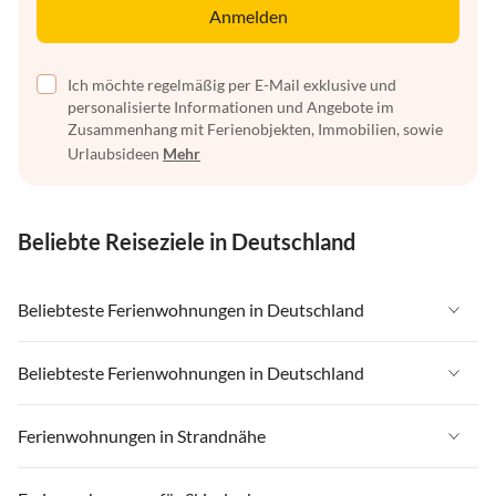
Anmelden
Ich möchte regelmäßig per E-Mail exklusive und
personalisierte Informationen und Angebote im
Zusammenhang mit Ferienobjekten, Immobilien, sowie
Urlaubsideen
Mehr
Beliebte Reiseziele in Deutschland
Beliebteste Ferienwohnungen in Deutschland
Ferienwohnungen in Deutschland
Beliebteste Ferienwohnungen in Deutschland
Ferienwohnungen in Ostsee
Ferienwohnungen in Deutschland
Ferienwohnungen in Strandnähe
Ferienwohnungen in Nordsee
Ferienwohnungen in Ostsee
Ferienwohnungen in Schleswig-Holstein
Ferienwohnungen in Strandnähe in Deutschland