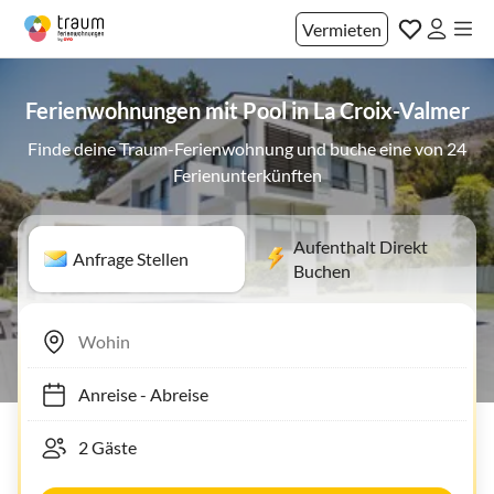
Vermieten
Ferienwohnungen mit Pool in La Croix-Valmer
Finde deine Traum-Ferienwohnung und buche eine von 24
Ferienunterkünften
Aufenthalt Direkt
Anfrage Stellen
Buchen
Anreise
-
Abreise