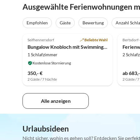
Ausgewählte Ferienwohnungen mit
Empfohlen
Gäste
Bewertung
Anzahl Schl
5.0
(27)
5.0
Seifhennersdorf
Beliebte Wahl
Bertsdorf
Bungalow Knobloch mit Swimmingpool
Ferienw
1 Schlafzimmer
2 Schlaf
Kostenlose Stornierung
350,- €
ab 683,-
2 Gäste / 7 Nächte
2 Gäste / 
Alle anzeigen
Urlaubsideen
Nicht sicher, wohin es gehen soll? Entdecken Sie perfe