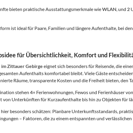
nfte bieten praktische Ausstattungsmerkmale wie
WLAN
, und
2
U
form ist ideal für Paare, Familien und längere Aufenthalte, bei
sidee für Übersichtlichkeit, Komfort und Flexibilit
n
im Zittauer Gebirge
eignet sich besonders für Reisende, die eine
esamten Aufenthalts komfortabel bleibt. Viele Gäste entscheide
finierte Räume, transparente Kosten und die Freiheit bieten, den Ta
tination stehen
4
+ Ferienwohnungen, Fewos und Ferienhäuser von
t von Unterkünften für Kurzaufenthalte bis hin zu Objekten für lä
hier besonders schätzen: Planbare Unterkunftsstandards, prakt
gungen – Faktoren, die zu einem entspannten und verlässlichen 