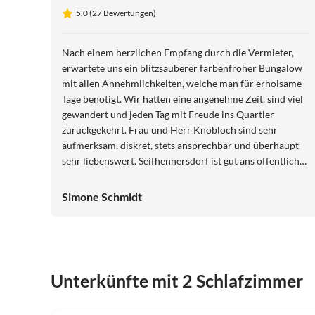
5.0 (27 Bewertungen)
Nach einem herzlichen Empfang durch die Vermieter,
erwartete uns ein blitzsauberer farbenfroher Bungalow
mit allen Annehmlichkeiten, welche man für erholsame
Tage benötigt. Wir hatten eine angenehme Zeit, sind viel
gewandert und jeden Tag mit Freude ins Quartier
zurückgekehrt. Frau und Herr Knobloch sind sehr
aufmerksam, diskret, stets ansprechbar und überhaupt
sehr liebenswert. Seifhennersdorf ist gut ans öffentliche
Netz angebunden und ein Supermarkt ganz in der Nähe.
Schön war's! Vielen Dank von den Schmidt's aus
Simone Schmidt
Dresden
Unterkünfte mit 2 Schlafzimmer
5.0
(19)