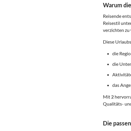
Warum dies
Reisende entsc
Reisestil unte
verzichten zu 
Diese Urlaubs
die Regi
die Unte
Aktivitä
das Angeb
Mit
2
hervorra
Qualitäts- un
Die passen