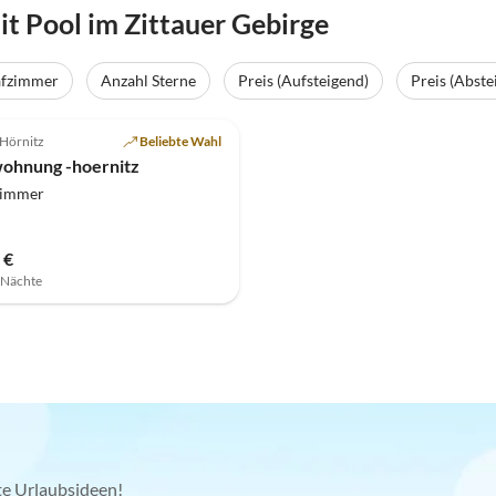
 Pool im Zittauer Gebirge
afzimmer
Anzahl Sterne
Preis (Aufsteigend)
Preis (Abste
(19)
-Hörnitz
Beliebte Wahl
ohnung -hoernitz
zimmer
 €
7 Nächte
kte Urlaubsideen!