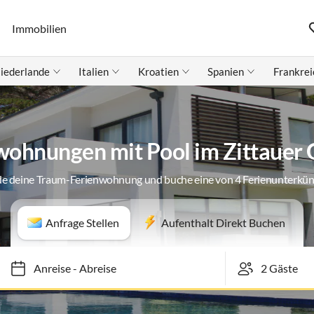
Immobilien
iederlande
Italien
Kroatien
Spanien
Frankrei
wohnungen mit Pool im Zittauer 
de deine Traum-Ferienwohnung und buche eine von 4 Ferienunterkün
Anfrage Stellen
Aufenthalt Direkt Buchen
Anreise
-
Abreise