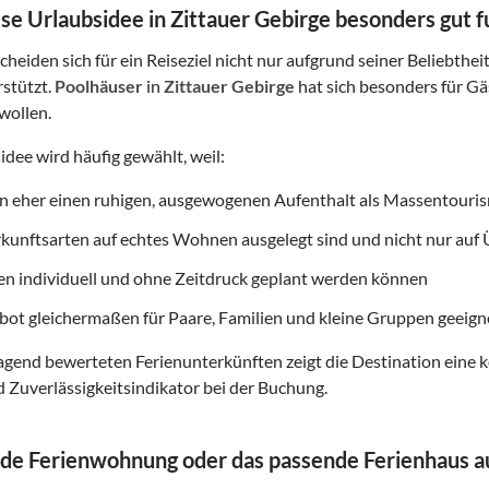
e Urlaubsidee in Zittauer Gebirge besonders gut f
heiden sich für ein Reiseziel nicht nur aufgrund seiner Beliebthei
rstützt.
Poolhäuser
in
Zittauer Gebirge
hat sich besonders für Gäs
wollen.
idee wird häufig gewählt, weil:
on eher einen ruhigen, ausgewogenen Aufenthalt als Massentouri
rkunftsarten auf echtes Wohnen ausgelegt sind und nicht nur au
ten individuell und ohne Zeitdruck geplant werden können
ot gleichermaßen für Paare, Familien und kleine Gruppen geeigne
gend bewerteten Ferienunterkünften zeigt die Destination eine k
d Zuverlässigkeitsindikator bei der Buchung.
de Ferienwohnung oder das passende Ferienhaus 