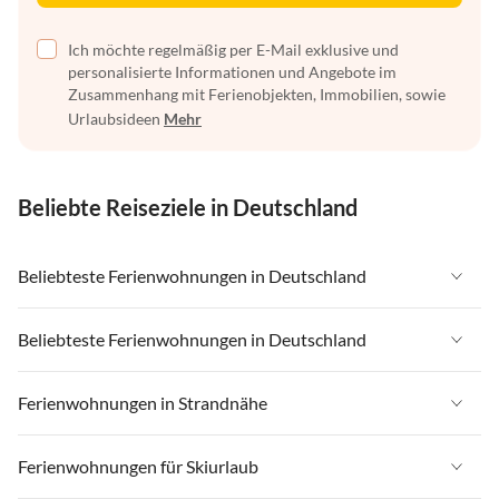
Ich möchte regelmäßig per E-Mail exklusive und
personalisierte Informationen und Angebote im
Zusammenhang mit Ferienobjekten, Immobilien, sowie
Urlaubsideen
Mehr
Beliebte Reiseziele in Deutschland
Beliebteste Ferienwohnungen in Deutschland
Ferienwohnungen in Deutschland
Beliebteste Ferienwohnungen in Deutschland
Ferienwohnungen in Ostsee
Ferienwohnungen in Deutschland
Ferienwohnungen in Strandnähe
Ferienwohnungen in Nordsee
Ferienwohnungen in Ostsee
Ferienwohnungen in Schleswig-Holstein
Ferienwohnungen in Strandnähe in Deutschland
Ferienwohnungen für Skiurlaub
Ferienwohnungen in Nordsee
Ferienwohnungen in Mecklenburg-Vorpommern