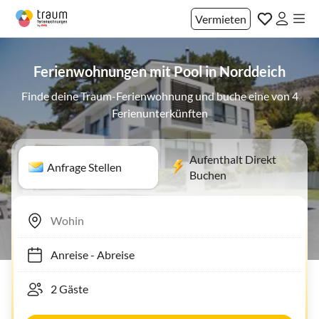
Vermieten
Ferienwohnungen mit Pool in Norddeich
Finde deine Traum-Ferienwohnung und buche eine von 4
Ferienunterkünften
Aufenthalt Direkt
Anfrage Stellen
Buchen
Anreise
-
Abreise