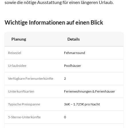
sowie die nötige Ausstattung für einen längeren Urlaub.
Wichtige Informationen auf einen Blick
Planung
Details
Reiseziel
Fehmarnsund
Urlaubsidee
Poolhäuser
Verfügbare Ferienunterkünfte
2
Unterkunftsarten
Ferienwohnungen & Ferienhäuser
Typische Preisspanne
36€ – 1.725€ pro Nacht
5-Sterne-Unterkünfte
0