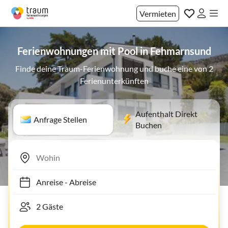
Vermieten
Ferienwohnungen mit Pool in Fehmarnsund
Finde deine Traum-Ferienwohnung und buche eine von 2
Ferienunterkünften
Aufenthalt Direkt
Anfrage Stellen
Buchen
Anreise
-
Abreise