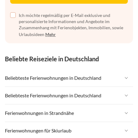
Ich möchte regelmäßig per E-Mail exklusive und
personalisierte Informationen und Angebote im
Zusammenhang mit Ferienobjekten, Immobilien, sowie
Urlaubsideen
Mehr
Beliebte Reiseziele in Deutschland
Beliebteste Ferienwohnungen in Deutschland
Ferienwohnungen in Deutschland
Beliebteste Ferienwohnungen in Deutschland
Ferienwohnungen in Ostsee
Ferienwohnungen in Deutschland
Ferienwohnungen in Strandnähe
Ferienwohnungen in Nordsee
Ferienwohnungen in Ostsee
Ferienwohnungen in Schleswig-Holstein
Ferienwohnungen in Strandnähe in Deutschland
Ferienwohnungen für Skiurlaub
Ferienwohnungen in Nordsee